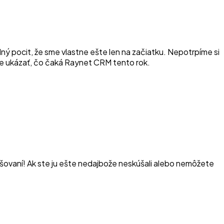
lný pocit, že sme vlastne ešte len na začiatku. Nepotrpíme si
me ukázať, čo čaká Raynet CRM tento rok.
epšovaní! Ak ste ju ešte nedajbože neskúšali alebo nemôžete