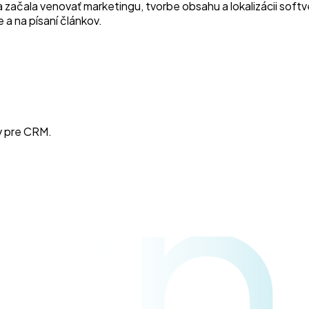
a začala venovať marketingu, tvorbe obsahu a lokalizácii sof
 a na písaní článkov.
yn
v pre CRM.