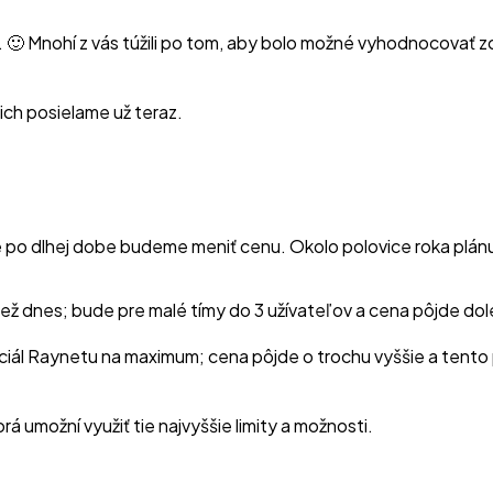
”. 🙂 Mnohí z vás túžili po tom, aby bolo možné vyhodnocovať
ch posielame už teraz.
že po dlhej dobe budeme meniť cenu. Okolo polovice roka plá
ež dnes; bude pre malé tímy do 3 užívateľov a cena pôjde dol
ciál Raynetu na maximum; cena pôjde o trochu vyššie a tento 
torá umožní využiť tie najvyššie limity a možnosti.