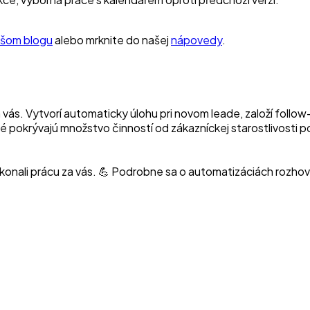
šom blogu
alebo mrknite do našej
nápovedy
.
s. Vytvorí automaticky úlohu pri novom leade, založí follow-u
oré pokrývajú množstvo činností od zákazníckej starostlivosti p
ykonali prácu za vás. 💪 Podrobne sa o automatizáciách rozho