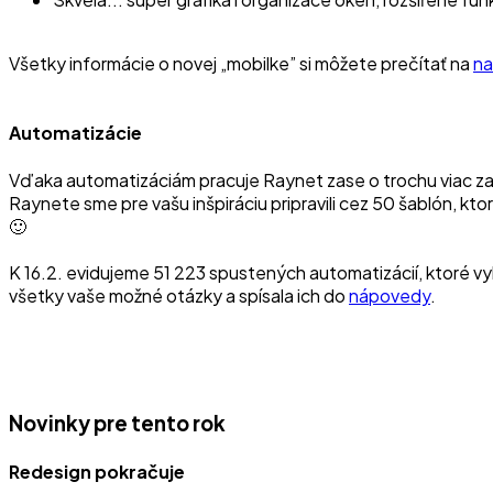
Všetky informácie o novej „mobilke” si môžete prečítať na
na
Automatizácie
Vďaka automatizáciám pracuje Raynet zase o trochu viac za vá
Raynete sme pre vašu inšpiráciu pripravili cez 50 šablón, kt
🙂
K 16.2. evidujeme 51 223 spustených automatizácií, ktoré v
všetky vaše možné otázky a spísala ich do
nápovedy
.
Novinky pre tento rok
Redesign pokračuje