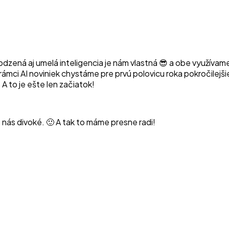
irodzená aj umelá inteligencia je nám vlastná 😎 a obe využív
 rámci AI noviniek chystáme pre prvú polovicu roka pokročilejš
 A to je ešte len začiatok!
e nás divoké. 🙂 A tak to máme presne radi!