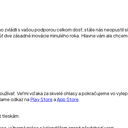
 zvládli s vašou podporou celkom dosť, stále nás neopustil si
núť dve zásadné inovácie minulého roka. Hlavne vám ale chce
u používať. Veľmi vďaka za skvelé ohlasy a pokračujeme vo vyl
elame odkaz na
Play Store
a
App Store
.
t tleskám.
nkce, výborná práce s kalendářem oproti předchozí verzi.