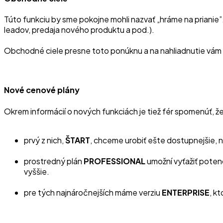
Túto funkciu by sme pokojne mohli nazvať „hráme na prianie
leadov, predaja nového produktu a pod.).
Obchodné ciele presne toto ponúknu a na nahliadnutie vám i
Nové cenové plány
Okrem informácií o nových funkciách je tiež fér spomenúť, 
prvý z nich,
ŠTART
, chceme urobiť ešte dostupnejšie, n
prostredný plán
PROFESSIONAL
umožní vyťažiť poten
vyššie.
pre tých najnáročnejších máme verziu
ENTERPRISE
, k