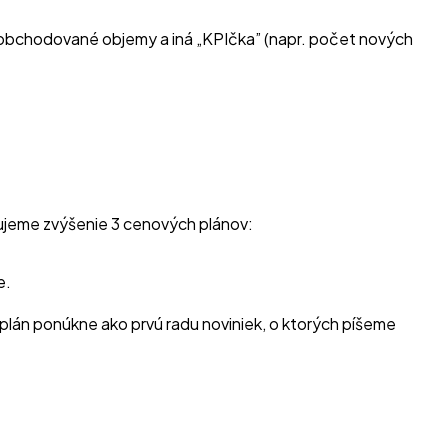
 zobchodované objemy a iná „KPIčka” (napr. počet nových
nujeme zvýšenie 3 cenových plánov:
e.
plán ponúkne ako prvú radu noviniek, o ktorých píšeme