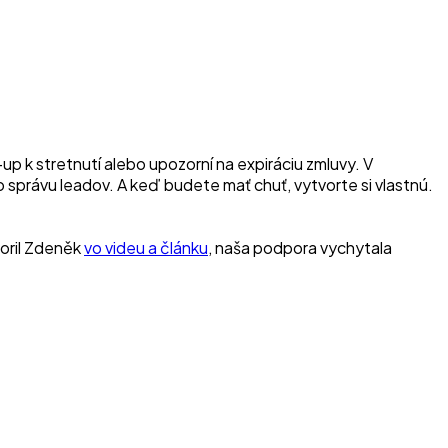
p k stretnutí alebo upozorní na expiráciu zmluvy. V
o správu leadov. A keď budete mať chuť, vytvorte si vlastnú.
voril Zdeněk
vo videu a článku
, naša podpora vychytala