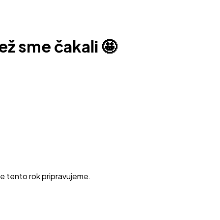
 než sme čakali 🤩
te tento rok pripravujeme.