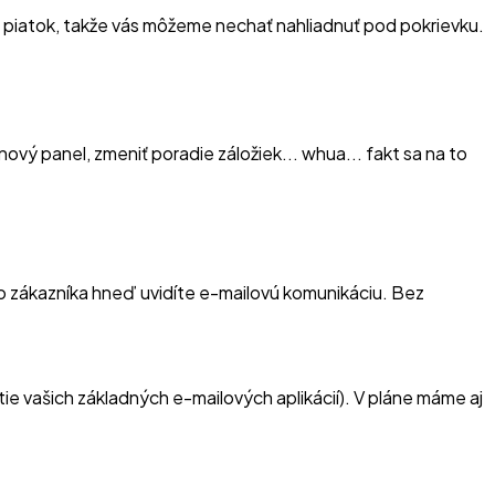
n piatok, takže vás môžeme nechať nahliadnuť pod pokrievku.
nový panel, zmeniť poradie záložiek... whua... fakt sa na to
ho zákazníka hneď uvidíte e-mailovú komunikáciu. Bez
ie vašich základných e-mailových aplikácií). V pláne máme aj