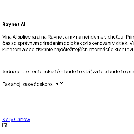
Raynet AI
Vlna AI špliecha aj na Raynet a my na nej ideme s chuťou. Pr
čas so správnym priradením položiek pri skenovaní vizitiek. V
klientom alebo získanie najdôležitejších informácií o klientovi.
Jedno je pre tento rok isté – bude to stáť za to a bude to pr
Tak ahoj, zase čoskoro. 👋🏻
Kelly Carrow