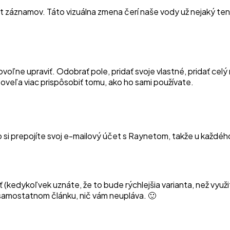
t záznamov. Táto vizuálna zmena čerí naše vody už nejaký te
voľne upraviť. Odobrať pole, pridať svoje vlastné, pridať celý 
veľa viac prispôsobiť tomu, ako ho sami používate.
o si prepojíte svoj e-mailový účet s Raynetom, takže u každé
kedykoľvek uznáte, že to bude rýchlejšia varianta, než využit
samostatnom článku, nič vám neupláva. 🙂