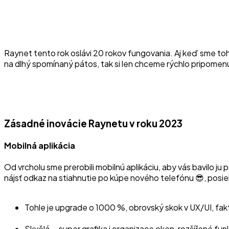
Raynet tento rok oslávi 20 rokov fungovania. Aj keď sme toho
na dlhý spomínaný pátos, tak si len chceme rýchlo pripome
Zásadné inovácie Raynetu v roku 2023
Mobilná aplikácia
Od vrcholu sme prerobili mobilnú aplikáciu, aby vás bavilo j
nájsť odkaz na stiahnutie po kúpe nového telefónu 😎, posi
Tohle je upgrade o 1000 %, obrovský skok v UX/UI, fak
Skvělá... super grafika i organizace oken, rozšířené fu