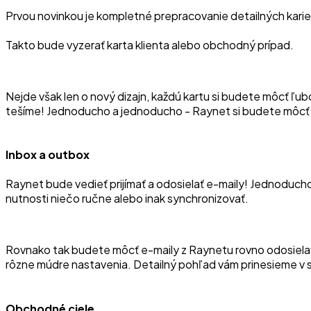
Prvou novinkou je kompletné prepracovanie detailných karie
Takto bude vyzerať karta klienta alebo obchodný prípad.
Nejde však len o nový dizajn, každú kartu si budete môcť ľubo
tešíme! Jednoducho a jednoducho - Raynet si budete môcť o
Inbox a outbox
Raynet bude vedieť prijímať a odosielať e-maily! Jednoduch
nutnosti niečo ručne alebo inak synchronizovať.
Rovnako tak budete môcť e-maily z Raynetu rovno odosielať (
rôzne múdre nastavenia. Detailný pohľad vám prinesieme v 
Obchodné ciele