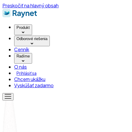
Preskočiť na hlavný obsah
Produkt
Odborové riešenia
Cenník
Radíme
O nás
Prihlásiť sa
Chcem ukážku
Vyskúšať zadarmo