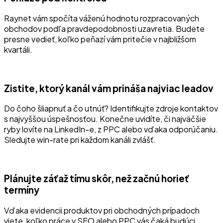
Raynet vám spočíta váženú hodnotu rozpracovaných
obchodov podľa pravdepodobnosti uzavretia. Budete
presne vedieť, koľko peňazí vám pritečie v najbližšom
kvartáli.
Zistite, ktorý kanál vám prináša najviac leadov
Do čoho šliapnuť a čo utnúť? Identifikujte zdroje kontaktov
s najvyššou úspešnosťou. Konečne uvidíte, či najväčšie
ryby lovíte na LinkedIn-e, z PPC alebo vďaka odporúčaniu.
Sledujte win-rate pri každom kanáli zvlášť.
Plánujte záťaž tímu skôr, než začnú horieť
termíny
Vďaka evidencii produktov pri obchodných prípadoch
viete, koľko práce v SEO alebo PPC vás čaká budúci