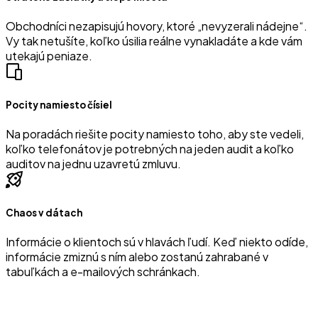
Obchodníci nezapisujú hovory, ktoré „nevyzerali nádejne“.
Vy tak netušíte, koľko úsilia reálne vynakladáte a kde vám
utekajú peniaze.
Pocity namiesto čísiel
Na poradách riešite pocity namiesto toho, aby ste vedeli,
koľko telefonátov je potrebných na jeden audit a koľko
auditov na jednu uzavretú zmluvu.
Chaos v dátach
Informácie o klientoch sú v hlavách ľudí. Keď niekto odíde,
informácie zmiznú s ním alebo zostanú zahrabané v
tabuľkách a e-mailových schránkach.