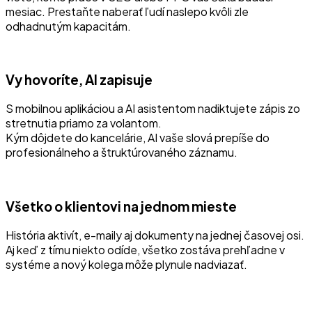
mesiac. Prestaňte naberať ľudí naslepo kvôli zle
odhadnutým kapacitám.
Vy hovoríte, AI zapisuje
S mobilnou aplikáciou a AI asistentom nadiktujete zápis zo
stretnutia priamo za volantom.
Kým dôjdete do kancelárie, AI vaše slová prepíše do
profesionálneho a štruktúrovaného záznamu.
Všetko o klientovi na jednom mieste
História aktivít, e-maily aj dokumenty na jednej časovej osi.
Aj keď z tímu niekto odíde, všetko zostáva prehľadne v
systéme a nový kolega môže plynule nadviazať.