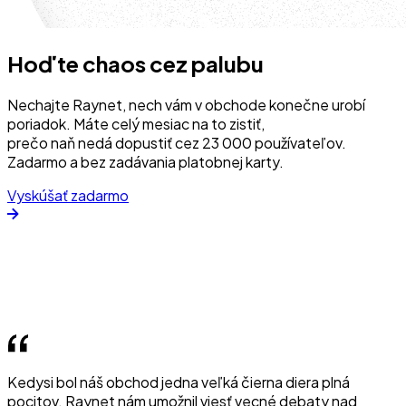
Hoďte chaos cez palubu
Nechajte Raynet, nech vám v obchode konečne urobí
poriadok. Máte celý mesiac na to zistiť,
prečo naň nedá dopustiť cez 23 000 používateľov.
Zadarmo a bez zadávania platobnej karty.
Vyskúšať zadarmo
Kedysi bol náš obchod jedna veľká čierna diera plná
pocitov. Raynet nám umožnil viesť vecné debaty nad