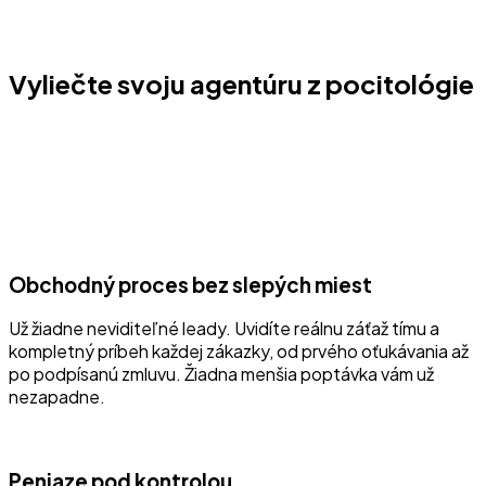
Vyliečte svoju agentúru z pocitológie
Obchodný proces bez slepých miest
Už žiadne neviditeľné leady. Uvidíte reálnu záťaž tímu a
kompletný príbeh každej zákazky, od prvého oťukávania až
po podpísanú zmluvu. Žiadna menšia poptávka vám už
nezapadne.
Peniaze pod kontrolou