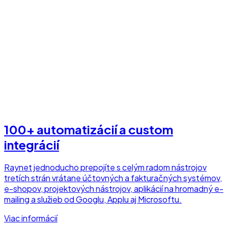
100+ automatizácií a custom
integrácií
Raynet jednoducho prepojíte s celým radom nástrojov
tretích strán vrátane účtovných a fakturačných systémov,
e-shopov, projektových nástrojov, aplikácií na hromadný e-
mailing a služieb od Googlu, Applu aj Microsoftu.
Viac informácií