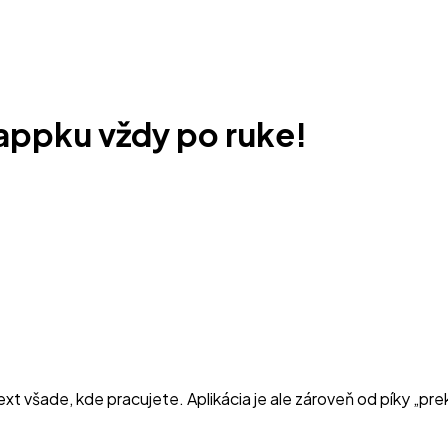
appku vždy po ruke!
ext všade, kde pracujete. Aplikácia je ale zároveň od píky „pre