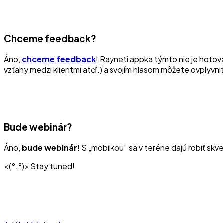
Chceme feedback?
Áno,
chceme feedback
! Raynetí appka týmto nie je hotov
vzťahy medzi klientmi atď.) a svojím hlasom môžete ovplyvniť,
Bude webinár?
Áno,
bude webinár
! S „mobilkou“ sa v teréne dajú robiť sk
<(°.°)> Stay tuned!