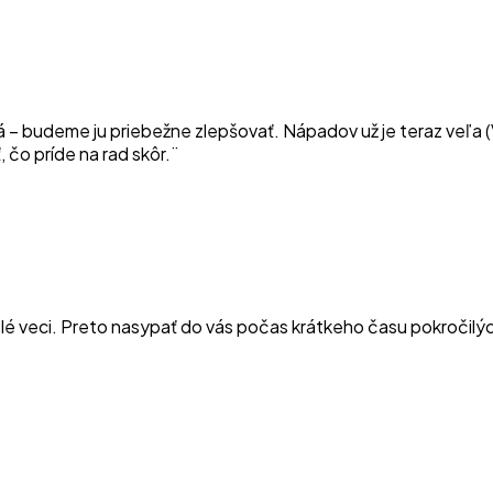
á – budeme ju priebežne zlepšovať. Nápadov už je teraz veľa 
 čo príde na rad skôr.¨
velé veci. Preto nasypať do vás počas krátkeho času pokročilýc