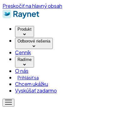
Preskočiť na hlavný obsah
Produkt
Odborové riešenia
Cenník
Radíme
O nás
Prihlásiť sa
Chcem ukážku
Vyskúšať zadarmo