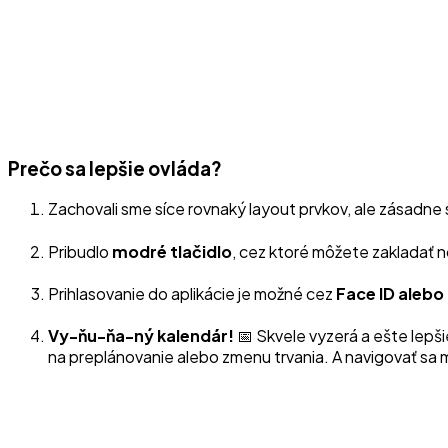
Prečo sa lepšie ovláda?
Zachovali sme síce rovnaký layout prvkov, ale zásadne
Pribudlo
modré tlačidlo
, cez ktoré môžete zakladať 
Prihlasovanie do aplikácie je možné cez
Face ID alebo
Vy-ňu-ňa-ný kalendár!
📅 Skvele vyzerá a ešte lepšie
na preplánovanie alebo zmenu trvania. A navigovať sa