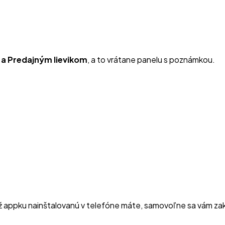
 a Predajným lievikom
, a to vrátane panelu s poznámkou.
už appku nainštalovanú v telefóne máte, samovoľne sa vám zakt