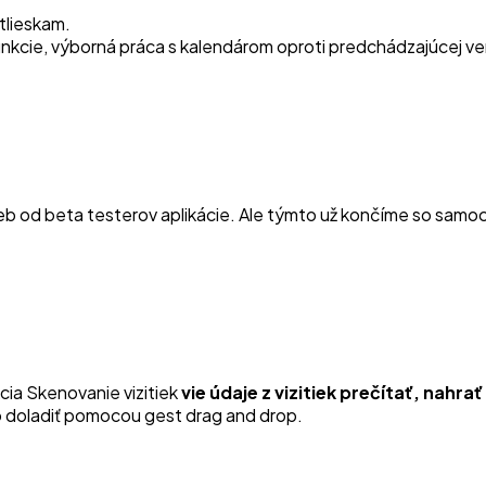
tlieskam.
funkcie, výborná práca s kalendárom oproti predchádzajúcej ver
ieb od beta testerov aplikácie. Ale týmto už končíme so samoc
ia Skenovanie vizitiek
vie údaje z vizitiek prečítať, nahra
to doladiť pomocou gest drag and drop.