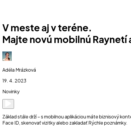
V meste aj v teréne.
Majte novú mobilnú Raynetí 
Adéla Mrázková
19. 4. 2023
Novinky
Základ stále drží –⁠ s mobilnou aplikáciou máte biznisový kont
Face ID, skenovať vizitky alebo zakladať Rýchle poznámky.