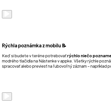
Rýchla poznámka z mobilu 📝
Keď si budete v teréne potrebovať
rýchlo niečo pozname
modrého tlačidla na Nástenke v appke. Všetky rýchle poznám
spracovať alebo previesť na ľubovoľný záznam – napríklad p