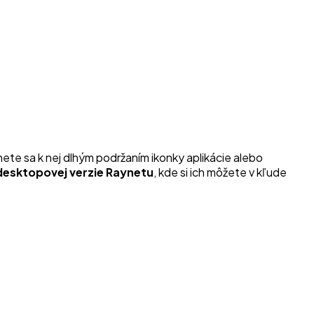
nete sa k nej dlhým podržaním ikonky aplikácie alebo
desktopovej verzie Raynetu
, kde si ich môžete v kľude