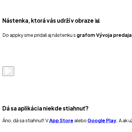
Nástenka, ktorá vás udrží v obraze 📊
Do appky sme pridali aj nástenku s
grafom Vývoja predaja
Dá sa aplikácia niekde stiahnuť?
Áno, dá sa stiahnuť! V
App Store
alebo
Google Play
. A ak 