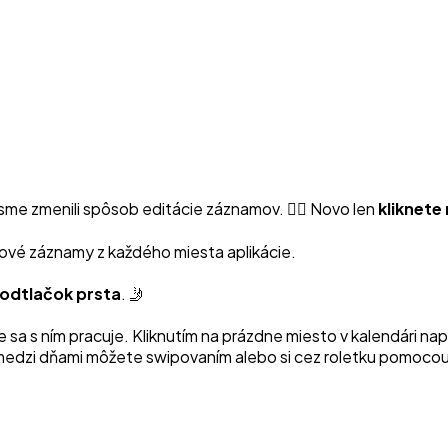
 sme zmenili spôsob editácie záznamov. ✍🏻 Novo len
kliknete
nové záznamy z každého miesta aplikácie.
 odtlačok prsta
. 🤳
 sa s ním pracuje. Kliknutím na prázdne miesto v kalendári nap
 medzi dňami môžete swipovaním alebo si cez roletku pomoco