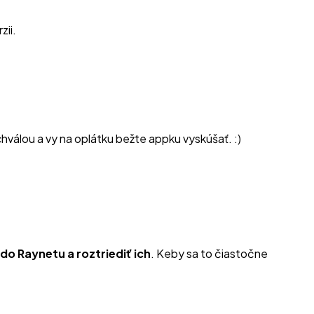
zii.
hválou a vy na oplátku bežte appku vyskúšať. :)
ť do Raynetu a roztriediť ich
. Keby sa to čiastočne