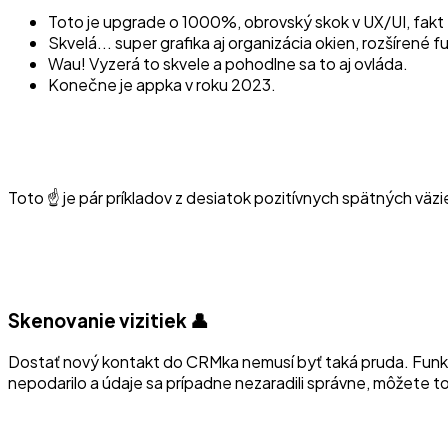
Toto je upgrade o 1000%, obrovský skok v UX/UI, fakt 
Skvelá... super grafika aj organizácia okien, rozšírené 
Wau! Vyzerá to skvele a pohodlne sa to aj ovláda.
Konečne je appka v roku 2023.
Toto ☝️ je pár príkladov z desiatok pozitívnych spätných väz
Skenovanie vizitiek 👤
Dostať nový kontakt do CRMka nemusí byť taká pruda. Funkc
nepodarilo a údaje sa prípadne nezaradili správne, môžete 