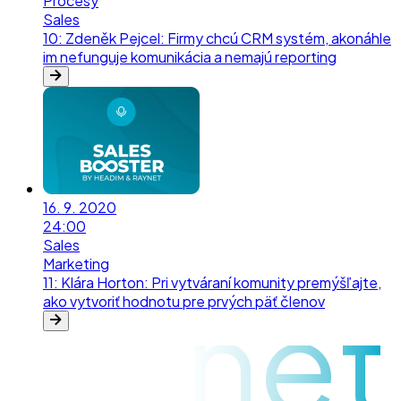
Procesy
Sales
10
:
Zdeněk Pejcel: Firmy chcú CRM systém, akonáhle
im nefunguje komunikácia a nemajú reporting
16. 9. 2020
24:00
Sales
Marketing
11
:
Klára Horton: Pri vytváraní komunity premýšľajte,
raynet
ako vytvoriť hodnotu pre prvých päť členov