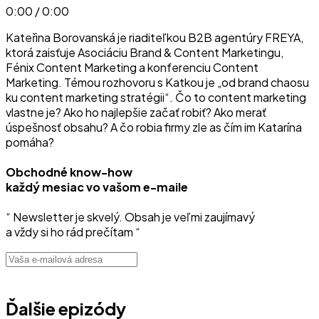
0:00 / 0:00
Kateřina Borovanská je riaditeľkou B2B agentúry FREYA,
ktorá zaisťuje Asociáciu Brand & Content Marketingu,
Fénix Content Marketing a konferenciu Content
Marketing. Témou rozhovoru s Katkou je „od brand chaosu
ku content marketing stratégii“. Čo to content marketing
vlastne je? Ako ho najlepšie začať robiť? Ako merať
úspešnosť obsahu? A čo robia firmy zle as čím im Katarína
pomáha?
Obchodné know-how
každý mesiac vo vašom e-maile
“ Newsletter je skvelý. Obsah je veľmi zaujímavý
a vždy si ho rád prečítam “
Ďalšie epizódy