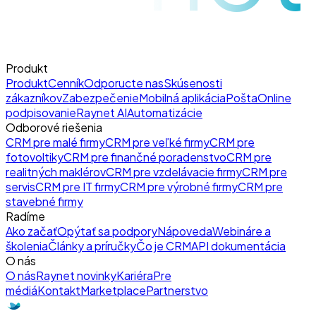
Produkt
Produkt
Cenník
Odporucte nas
Skúsenosti
zákazníkov
Zabezpečenie
Mobilná aplikácia
Pošta
Online
podpisovanie
Raynet AI
Automatizácie
Odborové riešenia
CRM pre malé firmy
CRM pre veľké firmy
CRM pre
fotovoltiky
CRM pre finančné poradenstvo
CRM pre
realitných maklérov
CRM pre vzdelávacie firmy
CRM pre
servis
CRM pre IT firmy
CRM pre výrobné firmy
CRM pre
stavebné firmy
Radíme
Ako začať
Opýtať sa podpory
Nápoveda
Webináre a
školenia
Články a príručky
Čo je CRM
API dokumentácia
O nás
O nás
Raynet novinky
Kariéra
Pre
médiá
Kontakt
Marketplace
Partnerstvo