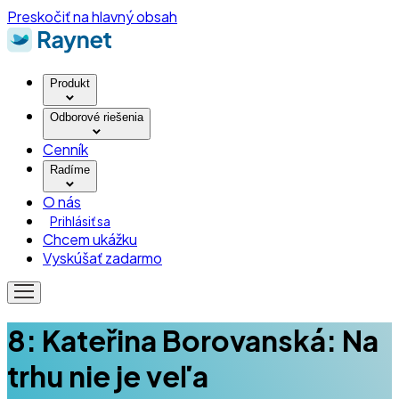
Preskočiť na hlavný obsah
Produkt
Odborové riešenia
Cenník
Radíme
O nás
Prihlásiť sa
Chcem ukážku
Vyskúšať zadarmo
8: Kateřina Borovanská: Na
trhu nie je veľa