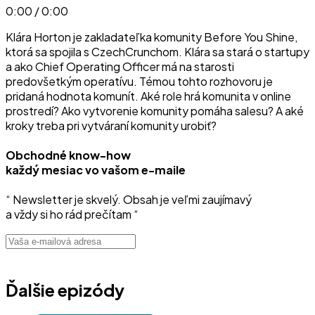
0:00 / 0:00
Klára Horton je zakladateľka komunity Before You Shine,
ktorá sa spojila s CzechCrunchom. Klára sa stará o startupy
a ako Chief Operating Officer má na starosti
predovšetkým operatívu. Témou tohto rozhovoru je
pridaná hodnota komunít. Aké role hrá komunita v online
prostredí? Ako vytvorenie komunity pomáha salesu? A aké
kroky treba pri vytváraní komunity urobiť?
Obchodné know-how
každý mesiac vo vašom e-maile
“ Newsletter je skvelý. Obsah je veľmi zaujímavý
a vždy si ho rád prečítam “
Ďalšie epizódy