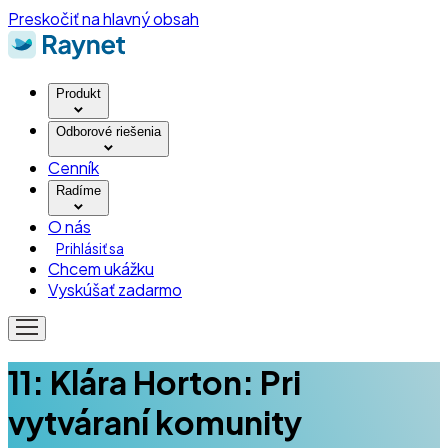
Preskočiť na hlavný obsah
Produkt
Odborové riešenia
Cenník
Radíme
O nás
Prihlásiť sa
Chcem ukážku
Vyskúšať zadarmo
11: Klára Horton: Pri
vytváraní komunity