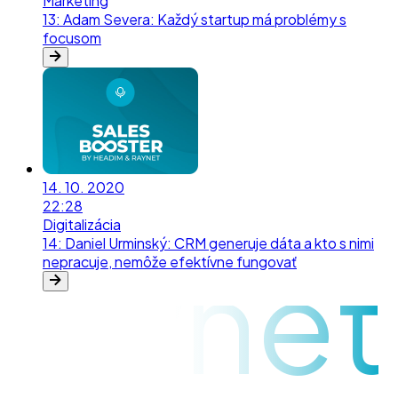
Marketing
13
:
Adam Severa: Každý startup má problémy s
focusom
14. 10. 2020
22:28
Digitalizácia
14
:
Daniel Urminský: CRM generuje dáta a kto s nimi
raynet
nepracuje, nemôže efektívne fungovať