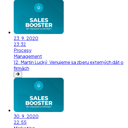
23. 9. 2020
23:32
Procesy
Management
12
:
Martin Lucký: Venujeme sa zberu externých dát o
firmách
30. 9. 2020
22:55