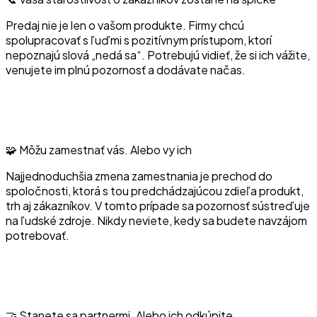
Predaj nie je len o vašom produkte. Firmy chcú
spolupracovať s ľuďmi s pozitívnym prístupom, ktorí
nepoznajú slová „nedá sa“. Potrebujú vidieť, že si ich vážite,
venujete im plnú pozornosť a dodávate načas.
🧩 Môžu zamestnať vás. Alebo vy ich
Najjednoduchšia zmena zamestnania je prechod do
spoločnosti, ktorá s tou predchádzajúcou zdieľa produkt,
trh aj zákazníkov. V tomto prípade sa pozornosť sústreďuje
na ľudské zdroje. Nikdy neviete, kedy sa budete navzájom
potrebovať.
🤝 Stanete sa partnermi. Alebo ich odkúpite