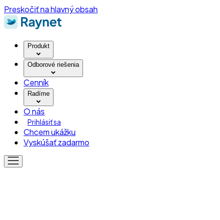
Preskočiť na hlavný obsah
Produkt
Odborové riešenia
Cenník
Radíme
O nás
Prihlásiť sa
Chcem ukážku
Vyskúšať zadarmo