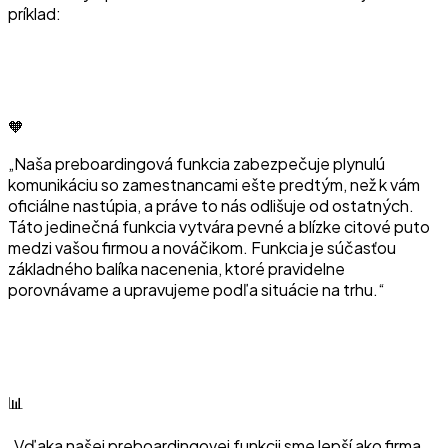
príklad:
🧡
„Naša preboardingová funkcia zabezpečuje plynulú
komunikáciu so zamestnancami ešte predtým, než k vám
oficiálne nastúpia, a práve to nás odlišuje od ostatných.
Táto jedinečná funkcia vytvára pevné a blízke citové puto
medzi vašou firmou a nováčikom. Funkcia je súčasťou
základného balíka nacenenia, ktoré pravidelne
porovnávame a upravujeme podľa situácie na trhu.“
📊
„Vďaka našej preboardingovej funkcii sme lepší ako firma