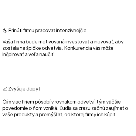
💪 Prinúti firmu pracovať intenzívnejšie
Vaša firma bude motivovaná investovať a inovovať, aby
zostala na špičke odvetvia. Konkurencia vás môže
inšpirovať a veľa naučiť.
📈 Zvyšuje dopyt
Čím viac firiem pôsobí v rovnakom odvetví, tým väčšie
povedomie o ňom vzniká. Ľudia sa zrazu začnú zaujímať o
vaše produkty a premýšľať, od ktorej firmy ich kúpiť.