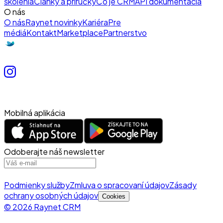
školenia
Články a príručky
Čo je CRM
API dokumentácia
O nás
O nás
Raynet novinky
Kariéra
Pre
médiá
Kontakt
Marketplace
Partnerstvo
Mobilná aplikácia
Odoberajte náš newsletter
Podmienky služby
Zmluva o spracovaní údajov
Zásady
ochrany osobných údajov
Cookies
© 2026 Raynet CRM