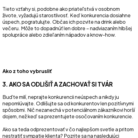
Tieto vzťahy si, podobne ako priateľstvá v osobnom
živote, vyžadujú starostlivosť. Keď konkurencia dosiahne
úspech, pogratulujte. Občas ich pozvite na drink alebo
večeru. Môže to dopadnúť len dobre – nadviazaním hlbšej
spolupráce alebo zdieľaním nápadov a know-how.
Ako z toho vybrusliť
3. AKO SA ODLIŠIŤ A ZACHOVAŤ SI TVÁR
Buďte milí, neprajte konkurencii neúspech a nikdy ju
nepomlúvajte. Odlišujte sa od konkurentov len pozitívnymi
spôsobmi. Nič nezanechá v potenciálnom zákazníkovi horší
dojem, než keď sa prezentujete osočovaním konkurencie.
Ako sa teda odprezentovať v čo najlepšom svetle a pritom
nestratiť sympatie klienta? Pozrite sa na nasledujúci