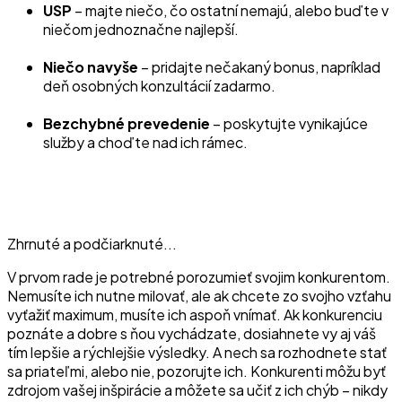
USP
– majte niečo, čo ostatní nemajú, alebo buďte v
niečom jednoznačne najlepší.
Niečo navyše
– pridajte nečakaný bonus, napríklad
deň osobných konzultácií zadarmo.
Bezchybné prevedenie
– poskytujte vynikajúce
služby a choďte nad ich rámec.
Zhrnuté a podčiarknuté...
V prvom rade je potrebné porozumieť svojim konkurentom.
Nemusíte ich nutne milovať, ale ak chcete zo svojho vzťahu
vyťažiť maximum, musíte ich aspoň vnímať. Ak konkurenciu
poznáte a dobre s ňou vychádzate, dosiahnete vy aj váš
tím lepšie a rýchlejšie výsledky. A nech sa rozhodnete stať
sa priateľmi, alebo nie, pozorujte ich. Konkurenti môžu byť
zdrojom vašej inšpirácie a môžete sa učiť z ich chýb – nikdy