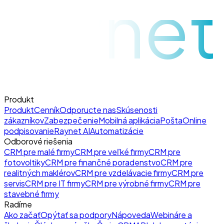
raynet
Produkt
Produkt
Cenník
Odporucte nas
Skúsenosti
zákazníkov
Zabezpečenie
Mobilná aplikácia
Pošta
Online
podpisovanie
Raynet AI
Automatizácie
Odborové riešenia
CRM pre malé firmy
CRM pre veľké firmy
CRM pre
fotovoltiky
CRM pre finančné poradenstvo
CRM pre
realitných maklérov
CRM pre vzdelávacie firmy
CRM pre
servis
CRM pre IT firmy
CRM pre výrobné firmy
CRM pre
stavebné firmy
Radíme
Ako začať
Opýtať sa podpory
Nápoveda
Webináre a