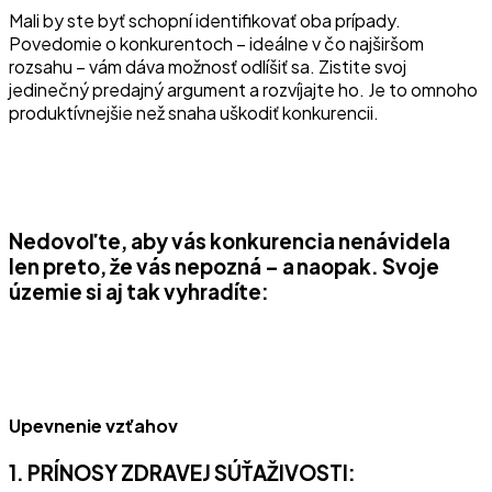
Mali by ste byť schopní identifikovať oba prípady.
Povedomie o konkurentoch – ideálne v čo najširšom
rozsahu – vám dáva možnosť odlíšiť sa. Zistite svoj
jedinečný predajný argument a rozvíjajte ho. Je to omnoho
produktívnejšie než snaha uškodiť konkurencii.
Nedovoľte, aby vás konkurencia nenávidela
len preto, že vás nepozná – a naopak. Svoje
územie si aj tak vyhradíte:
Upevnenie vzťahov
1. PRÍNOSY ZDRAVEJ SÚŤAŽIVOSTI: