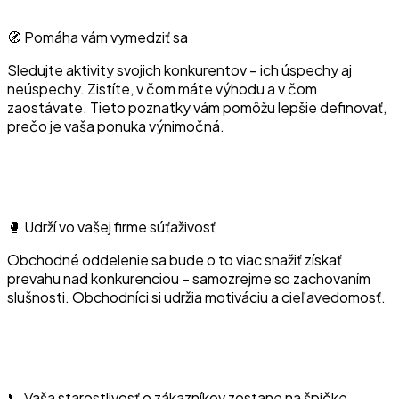
🧭 Pomáha vám vymedziť sa
Sledujte aktivity svojich konkurentov – ich úspechy aj
neúspechy. Zistíte, v čom máte výhodu a v čom
zaostávate. Tieto poznatky vám pomôžu lepšie definovať,
prečo je vaša ponuka výnimočná.
🥊 Udrží vo vašej firme súťaživosť
Obchodné oddelenie sa bude o to viac snažiť získať
prevahu nad konkurenciou – samozrejme so zachovaním
slušnosti. Obchodníci si udržia motiváciu a cieľavedomosť.
📞 Vaša starostlivosť o zákazníkov zostane na špičke