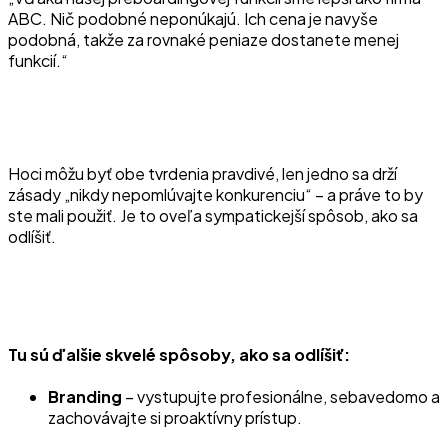
ABC. Nič podobné neponúkajú. Ich cena je navyše
podobná, takže za rovnaké peniaze dostanete menej
funkcií.“
Hoci môžu byť obe tvrdenia pravdivé, len jedno sa drží
zásady „nikdy nepomlúvajte konkurenciu“ – a práve to by
ste mali použiť. Je to oveľa sympatickejší spôsob, ako sa
odlíšiť.
Tu sú ďalšie skvelé spôsoby, ako sa odlíšiť:
Branding
– vystupujte profesionálne, sebavedomo a
zachovávajte si proaktívny prístup.