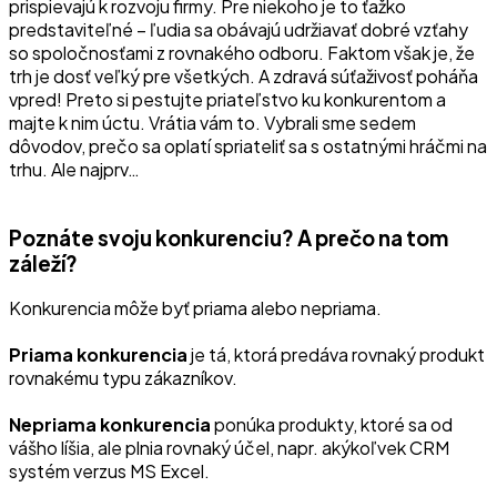
prispievajú k rozvoju firmy. Pre niekoho je to ťažko
predstaviteľné – ľudia sa obávajú udržiavať dobré vzťahy
so spoločnosťami z rovnakého odboru. Faktom však je, že
trh je dosť veľký pre všetkých. A zdravá súťaživosť poháňa
vpred! Preto si pestujte priateľstvo ku konkurentom a
majte k nim úctu. Vrátia vám to. Vybrali sme sedem
dôvodov, prečo sa oplatí spriateliť sa s ostatnými hráčmi na
trhu. Ale najprv…
Poznáte svoju konkurenciu? A prečo na tom
záleží?
Konkurencia môže byť priama alebo nepriama.
Priama konkurencia
je tá, ktorá predáva rovnaký produkt
rovnakému typu zákazníkov.
Nepriama konkurencia
ponúka produkty, ktoré sa od
vášho líšia, ale plnia rovnaký účel, napr. akýkoľvek CRM
systém verzus MS Excel.