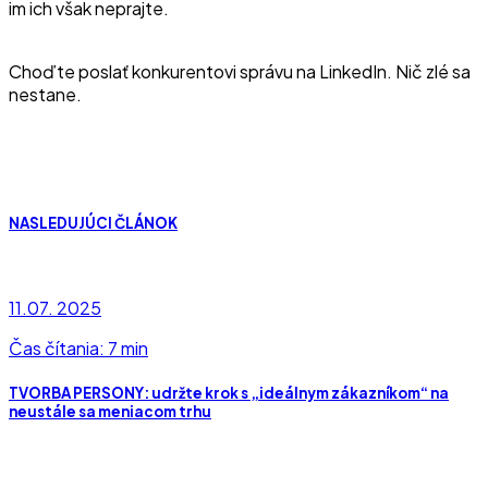
im ich však neprajte.
Choďte poslať konkurentovi správu na LinkedIn. Nič zlé sa
nestane.
NASLEDUJÚCI ČLÁNOK
11.07. 2025
Čas čítania: 7 min
TVORBA PERSONY: udržte krok s „ideálnym zákazníkom“ na
neustále sa meniacom trhu