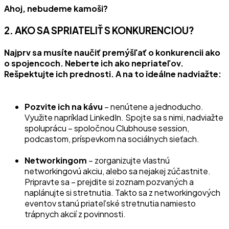
Ahoj, nebudeme kamoši?
2. AKO SA SPRIATELIŤ S KONKURENCIOU?
Najprv sa musíte naučiť premýšľať o konkurencii ako
o spojencoch. Neberte ich ako nepriateľov.
Rešpektujte ich prednosti. A na to ideálne nadviažte:
Pozvite ich na kávu
– nenútene a jednoducho.
Využite napríklad LinkedIn. Spojte sa s nimi, nadviažte
spoluprácu – spoločnou Clubhouse session,
podcastom, príspevkom na sociálnych sieťach.
Networkingom
– zorganizujte vlastnú
networkingovú akciu, alebo sa nejakej zúčastnite.
Pripravte sa – prejdite si zoznam pozvaných a
naplánujte si stretnutia. Takto sa z networkingových
eventov stanú priateľské stretnutia namiesto
trápnych akcií z povinnosti.