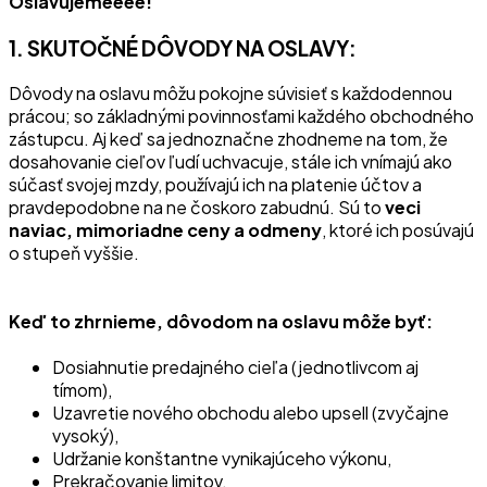
Oslavujemeééé!
1. SKUTOČNÉ DÔVODY NA OSLAVY:
Dôvody na oslavu môžu pokojne súvisieť s každodennou
prácou; so základnými povinnosťami každého obchodného
zástupcu. Aj keď sa jednoznačne zhodneme na tom, že
dosahovanie cieľov ľudí uchvacuje, stále ich vnímajú ako
súčasť svojej mzdy, používajú ich na platenie účtov a
pravdepodobne na ne čoskoro zabudnú. Sú to
veci
naviac, mimoriadne ceny a odmeny
, ktoré ich posúvajú
o stupeň vyššie.
Keď to zhrnieme, dôvodom na oslavu môže byť:
Dosiahnutie predajného cieľa (jednotlivcom aj
tímom),
Uzavretie nového obchodu alebo upsell (zvyčajne
vysoký),
Udržanie konštantne vynikajúceho výkonu,
Prekračovanie limitov,