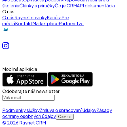
školenia
Články a príručky
Čo je CRM
API dokumentácia
O nás
O nás
Raynet novinky
Kariéra
Pre
médiá
Kontakt
Marketplace
Partnerstvo
Mobilná aplikácia
Odoberajte náš newsletter
Podmienky služby
Zmluva o spracovaní údajov
Zásady
ochrany osobných údajov
Cookies
© 2026 Raynet CRM