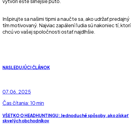
vytvorí ešte silnejšie puto.
Inšpirujte sa našimi tipmi a naučte sa, ako udržať predajný
tím motivovaný. Najviac zapálení ľudia sú nakoniec tí, ktorí
chcú vo vašej spoločnosti ostať najdlhšie.
NASLEDUJÚCI ČLÁNOK
07.06. 2025
Čas čítania: 10 min
VŠETKO O HEADHUNTINGU: Jednoduché spôsoby, ako získať
skvelých obchodníkov