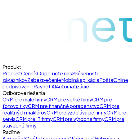
raynet
Produkt
Produkt
Cenník
Odporucte nas
Skúsenosti
zákazníkov
Zabezpečenie
Mobilná aplikácia
Pošta
Online
podpisovanie
Raynet AI
Automatizácie
Odborové riešenia
CRM pre malé firmy
CRM pre veľké firmy
CRM pre
fotovoltiky
CRM pre finančné poradenstvo
CRM pre
realitných maklérov
CRM pre vzdelávacie firmy
CRM pre
servis
CRM pre IT firmy
CRM pre výrobné firmy
CRM pre
stavebné firmy
Radíme
Ako začať
Opýtať sa podpory
Nápoveda
Webináre a