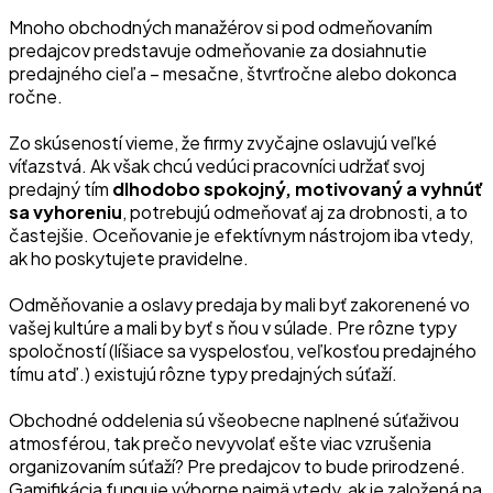
Mnoho obchodných manažérov si pod odmeňovaním
predajcov predstavuje odmeňovanie za dosiahnutie
predajného cieľa – mesačne, štvrťročne alebo dokonca
ročne.
Zo skúseností vieme, že firmy zvyčajne oslavujú veľké
víťazstvá. Ak však chcú vedúci pracovníci udržať svoj
predajný tím
dlhodobo spokojný, motivovaný a vyhnúť
sa vyhoreniu
, potrebujú odmeňovať aj za drobnosti, a to
častejšie. Oceňovanie je efektívnym nástrojom iba vtedy,
ak ho poskytujete pravidelne.
Odměňovanie a oslavy predaja by mali byť zakorenené vo
vašej kultúre a mali by byť s ňou v súlade. Pre rôzne typy
spoločností (líšiace sa vyspelosťou, veľkosťou predajného
tímu atď.) existujú rôzne typy predajných súťaží.
Obchodné oddelenia sú všeobecne naplnené súťaživou
atmosférou, tak prečo nevyvolať ešte viac vzrušenia
organizovaním súťaží? Pre predajcov to bude prirodzené.
Gamifikácia funguje výborne najmä vtedy, ak je založená na