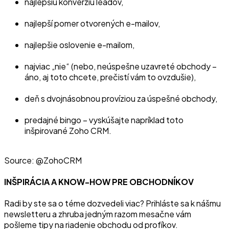
najlepšiu konverziu leadov,
najlepší pomer otvorených e-mailov,
najlepšie oslovenie e-mailom,
najviac „nie“ (nebo, neúspešne uzavreté obchody –
áno, aj toto chcete, prečistí vám to ovzdušie),
deň s dvojnásobnou províziou za úspešné obchody,
predajné bingo – vyskúšajte napríklad toto
inšpirované Zoho CRM.
Source: @ZohoCRM
INŠPIRÁCIA A KNOW-HOW PRE OBCHODNÍKOV
Radi by ste sa o téme dozvedeli viac? Prihláste sa k nášmu
newsletteru a zhruba jedným razom mesačne vám
pošleme tipy na riadenie obchodu od profíkov.