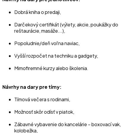
Dobrá kniha o predaji,
Darčekový certifikát (výlety, akcie, poukážky do
reštaurácie, masáže...),
Popoludnie/deň voľna naviac,
Vyšší rozpočet na techniku a gadgety,
Mimofiremné kurzy alebo školenia.
Návrhy na dary pre tímy:
Tímová večera s rodinami,
Možnosť skôr odísť v piatok,
Zábavné vybavenie do kancelárie – boxovací vak,
kolobežka,