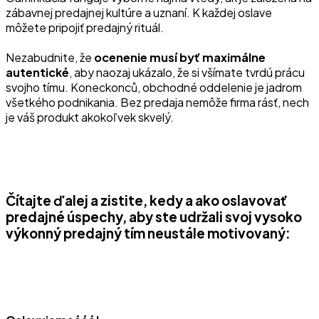
zábavnej predajnej kultúre a uznaní. K každej oslave
môžete pripojiť predajný rituál.
Nezabudnite, že
ocenenie musí byť maximálne
autentické
, aby naozaj ukázalo, že si všímate tvrdú prácu
svojho tímu. Koneckonců, obchodné oddelenie je jadrom
všetkého podnikania. Bez predaja nemôže firma rásť, nech
je váš produkt akokoľvek skvelý.
Čítajte ďalej a zistite, kedy a ako oslavovať
predajné úspechy, aby ste udržali svoj vysoko
výkonný predajný tím neustále motivovaný: