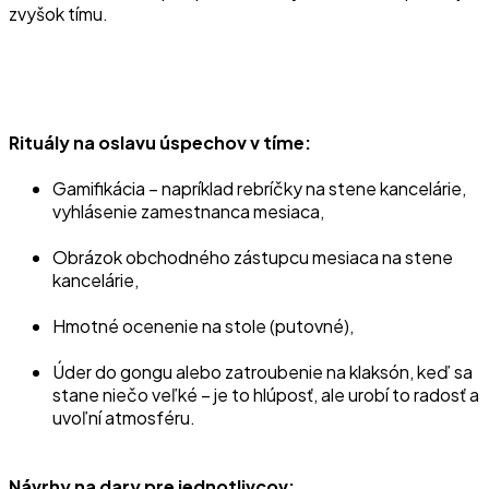
zvyšok tímu.
Rituály na oslavu úspechov v tíme:
Gamifikácia – napríklad rebríčky na stene kancelárie,
vyhlásenie zamestnanca mesiaca,
Obrázok obchodného zástupcu mesiaca na stene
kancelárie,
Hmotné ocenenie na stole (putovné),
Úder do gongu alebo zatroubenie na klaksón, keď sa
stane niečo veľké – je to hlúposť, ale urobí to radosť a
uvoľní atmosféru.
Návrhy na dary pre jednotlivcov: