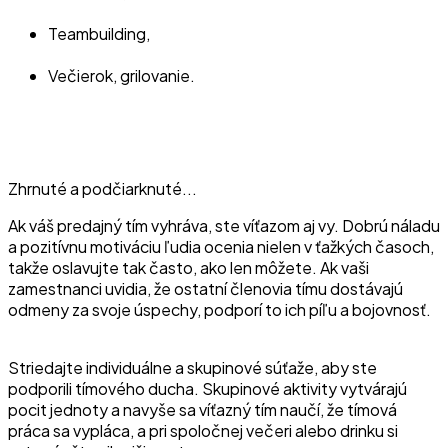
Teambuilding,
Večierok, grilovanie.
Zhrnuté a podčiarknuté...
Ak váš predajný tím vyhráva, ste víťazom aj vy. Dobrú náladu
a pozitívnu motiváciu ľudia ocenia nielen v ťažkých časoch,
takže oslavujte tak často, ako len môžete. Ak vaši
zamestnanci uvidia, že ostatní členovia tímu dostávajú
odmeny za svoje úspechy, podporí to ich píľu a bojovnosť.
Striedajte individuálne a skupinové súťaže, aby ste
podporili tímového ducha. Skupinové aktivity vytvárajú
pocit jednoty a navyše sa víťazný tím naučí, že tímová
práca sa vypláca, a pri spoločnej večeri alebo drinku si