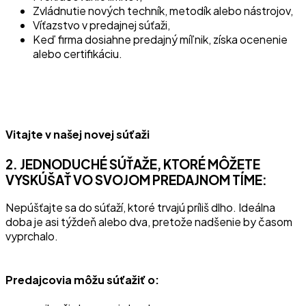
Zvládnutie nových techník, metodík alebo nástrojov,
Víťazstvo v predajnej súťaži,
Keď firma dosiahne predajný míľnik, získa ocenenie
alebo certifikáciu.
Vitajte v našej novej súťaži
2. JEDNODUCHÉ SÚŤAŽE, KTORÉ MÔŽETE
VYSKÚŠAŤ VO SVOJOM PREDAJNOM TÍME:
Nepúšťajte sa do súťaží, ktoré trvajú príliš dlho. Ideálna
doba je asi týždeň alebo dva, pretože nadšenie by časom
vyprchalo.
Predajcovia môžu súťažiť o: