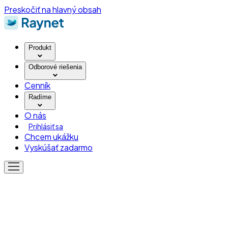
Preskočiť na hlavný obsah
Produkt
Odborové riešenia
Cenník
Radíme
O nás
Prihlásiť sa
Chcem ukážku
Vyskúšať zadarmo