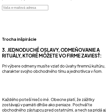
Trocha inšpirácie
3. JEDNODUCHÉ OSLAVY, ODMEŇOVANIE A
RITUÁLY, KTORÉ MÔŽETE VO FIRME ZAVIESŤ:
Pri výbere odmeny musíte vziať do úvahy firemnú kultúru,
charakter svojho obchodného tímu a jednotlivca v ňom.
Každého poteší niečo iné. Obecne platí, že zážitky
zostávajú v pamäti dlhšie ako peniaze. Pochváľte
obchodného zástupcu pred ostatnými, a nech sa pridá aj