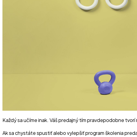
Každý sa učíme inak. Váš predajný tím pravdepodobne tvorí r
Ak sa chystáte spustiť alebo vylepšiť program školenia preda