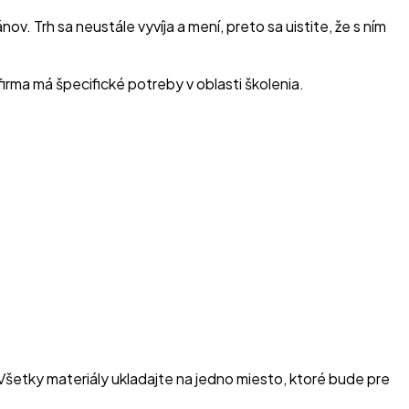
 Trh sa neustále vyvíja a mení, preto sa uistite, že s ním
firma má špecifické potreby v oblasti školenia.
šetky materiály ukladajte na jedno miesto, ktoré bude pre