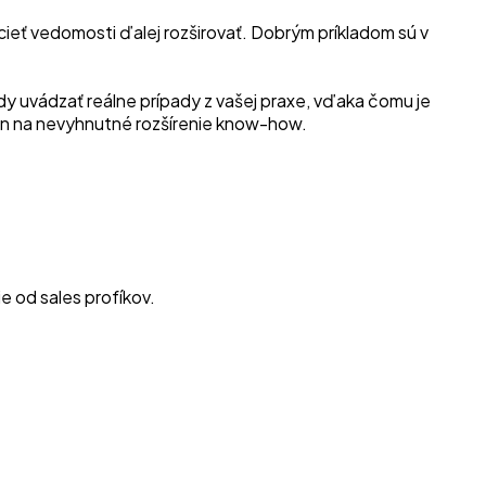
cieť vedomosti ďalej rozširovať. Dobrým príkladom sú v
ady uvádzať reálne prípady z vašej praxe, vďaka čomu je
e len na nevyhnutné rozšírenie know-how.
e od sales profíkov.