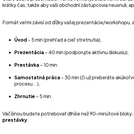
krátky čas, takže aby vaši obchodní zástupcovia neusnuli, ap
Formát veľmi závisí od dĺžky vašej prezentácie/workshopu, a
Úvod
– 5 min (prehľad a cieľ stretnutia),
Prezentácia
– 40 min (podporujte aktívnu diskusiu),
Prestávka
– 10 min
Samostatná práca
– 30 min (či už preberáte akúkoľv
procesu...),
Zhrnutie
– 5 min.
Väčšinou budete potrebovať dlhšie než 90-minútové bloky, p
prestávky
.