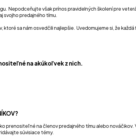
Nepodceňujte však prínos pravidelných školení pre veteránov.
 aj svojho predajného tímu.
v, ktoré sa nám osvedčili najlepšie. Uvedomujeme si, že každá 
enositeľné na akúkoľvek z nich.
NÍKOV?
ko prenositeľné na členov predajného tímu alebo nováčikov. V
idávajte súvisiace témy.