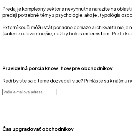
Predaj je komplexný sektor a nevyhnutne narazíte na oblasti
predaji potrebné témy z psychológie, ako je „typológia oso
Externí kouči môžu stáť poriadne peniaze a ich kvalita nie j
školenie relevantnejšie, než by bolo s externistom. Preto ke
Pravidelná porcia know-how pre obchodníkov
Rádi by ste sa o téme dozvedeli viac? Prihláste sa k nášmu 
Čas upgradovať obchodníkov