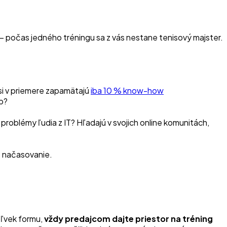
 – počas jedného tréningu sa z vás nestane tenisový majster.
 si v priemere zapamätajú
iba 10 % know-how
up?
 problémy ľudia z IT? Hľadajú v svojich online komunitách,
e načasovanie.
koľvek formu,
vždy predajcom dajte priestor na tréning