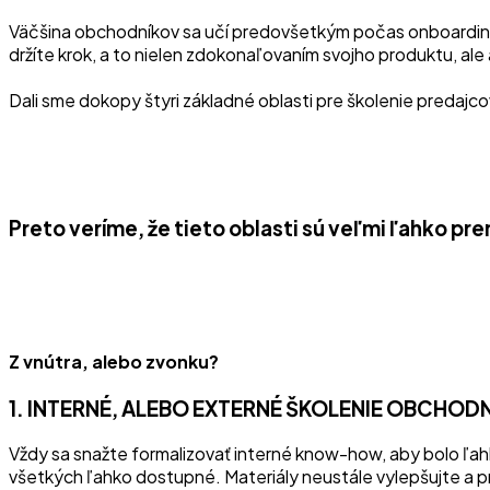
Väčšina obchodníkov sa učí predovšetkým počas onboardingu. 
držíte krok, a to nielen zdokonaľovaním svojho produktu, ale
Dali sme dokopy štyri základné oblasti pre školenie predajco
Preto veríme, že tieto oblasti sú veľmi ľahko pr
Z vnútra, alebo zvonku?
1. INTERNÉ, ALEBO EXTERNÉ ŠKOLENIE OBCHOD
Vždy sa snažte formalizovať interné know-how, aby bolo ľah
všetkých ľahko dostupné. Materiály neustále vylepšujte a pr