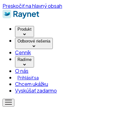
Preskočiť na hlavný obsah
Produkt
Odborové riešenia
Cenník
Radíme
O nás
Prihlásiť sa
Chcem ukážku
Vyskúšať zadarmo