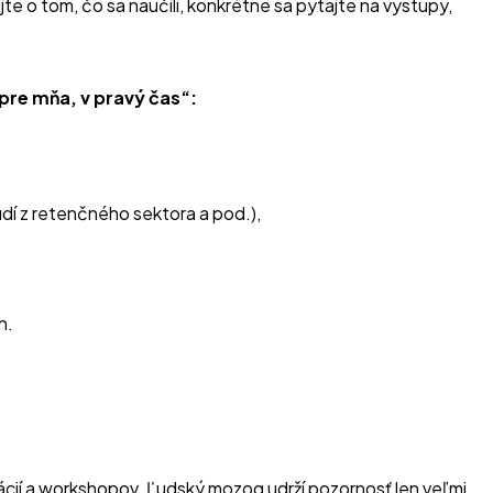
jte o tom, čo sa naučili, konkrétne sa pýtajte na výstupy,
pre mňa, v pravý čas“:
udí z retenčného sektora a pod.),
h.
ácií a workshopov. Ľudský mozog udrží pozornosť len veľmi