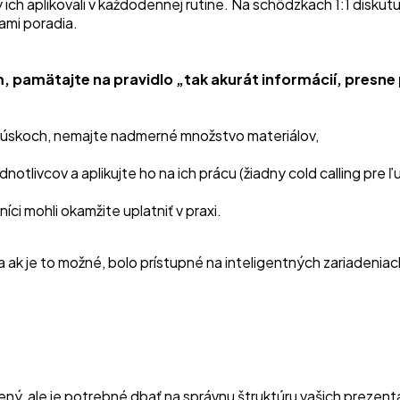
ich aplikovali v každodennej rutine. Na schôdzkach 1:1 diskutu
iami poradia.
, pamätajte na pravidlo „tak akurát informácií, presne 
o kúskoch, nemajte nadmerné množstvo materiálov,
otlivcov a aplikujte ho na ich prácu (žiadny cold calling pre ľ
ci mohli okamžite uplatniť v praxi.
ak je to možné, bolo prístupné na inteligentných zariadeniac
ný, ale je potrebné dbať na správnu štruktúru vašich prezent