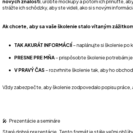
nových znalostí
, urobte mockupy a potom ich prinúťte, aby 
strážte ich schôdzky, aby ste videli, ako si s novými informác
Ak chcete, aby sa vaše školenie stalo vítaným zážitkom
TAK AKURÁT INFORMÁCIÍ
– naplánujte si školenie p
PRESNE PRE MŇA
– prispôsobte školenie potrebám jedn
V PRAVÝ ČAS
– rozvrhnite školenie tak, aby ho obchodní
Vždy zabezpečte, aby školenie zodpovedalo popisu práce, a 
🎤 Prezentácie a semináre
Staré dobré prezentácie. Tento formát je stále veľmi obľúbe