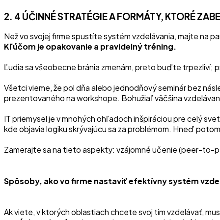
2. 4 ÚČINNÉ STRATÉGIE A FORMÁTY, KTORÉ ZA
Než vo svojej firme spustíte systém vzdelávania, majte na p
Kľúčom je opakovanie a pravidelný tréning.
Ľudia sa všeobecne bránia zmenám, preto buďte trpezliví; pr
Všetci vieme, že pol dňa alebo jednodňový seminár bez násled
prezentovaného na workshope. Bohužiaľ väčšina vzdelávania 
IT priemysel je v mnohých ohľadoch inšpiráciou pre celý svet.
kde objavia logiku skrývajúcu sa za problémom. Hneď potom 
Zamerajte sa na tieto aspekty: vzájomné učenie (peer-to-
Spôsoby, ako vo firme nastaviť efektívny systém vzde
Ak viete, v ktorých oblastiach chcete svoj tím vzdelávať, mu