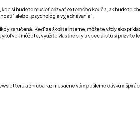
, kde si budete musieť prizvať externého kouča, ak budete ch
bností“ alebo „psychológia vyjednávania“.
e nikdy zaručená. Keď sa školíte interne, môžete vždy ako príkl
dykoľvek môžete, využite vlastné sily a specialistu si prizvit
newsletteru a zhruba raz mesačne vám pošleme dávku inšpiráci