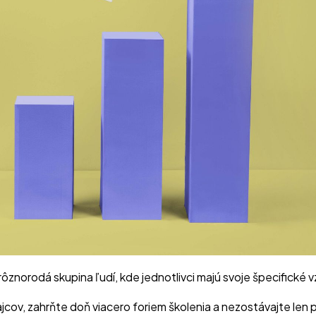
ôznorodá skupina ľudí, kde jednotlivci majú svoje špecifické 
jcov, zahrňte doň viacero foriem školenia a nezostávajte len 