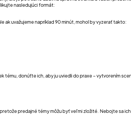
likujte nasledujúci formát:
le ak uvažujeme napríklad 90 minút, mohol by vyzerať takto:
ek tému, donúťte ich, aby ju uviedli do praxe – vytvorením sc
retože predajné témy môžu byť veľmi zložité. Nebojte sa ich 