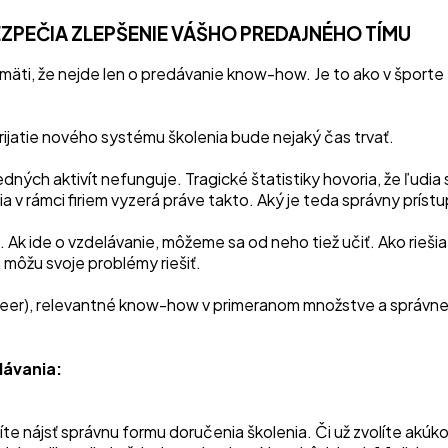
BEZPEČIA ZLEPŠENIE VÁŠHO PREDAJNÉHO TÍMU
amäti, že nejde len o predávanie know-how. Je to ako v športe
ijatie nového systému školenia bude nejaký čas trvať.
ných aktivít nefunguje. Tragické štatistiky hovoria, že ľudia
v rámci firiem vyzerá práve takto. Aký je teda správny príst
 Ak ide o vzdelávanie, môžeme sa od neho tiež učiť. Ako riešia
môžu svoje problémy riešiť.
peer), relevantné know-how v primeranom množstve a správn
lávania:
síte nájsť správnu formu doručenia školenia. Či už zvolíte akú