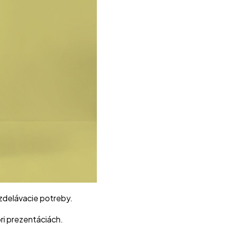
vzdelávacie potreby.
pri prezentáciách.