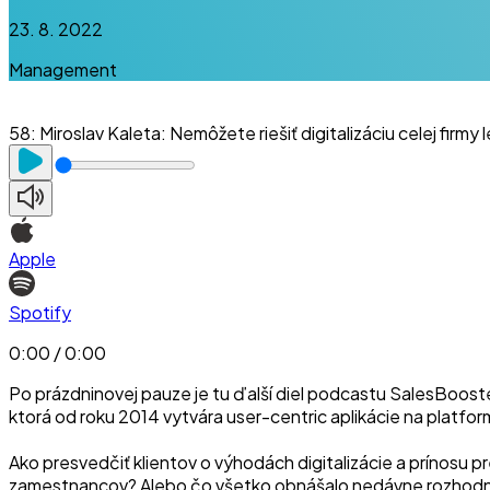
23. 8. 2022
Management
58
:
Miroslav Kaleta: Nemôžete riešiť digitalizáciu celej firmy
Apple
Spotify
0:00 / 0:00
Po prázdninovej pauze je tu ďalší diel podcastu SalesBooste
ktorá od roku 2014 vytvára user-centric aplikácie na plat
Ako presvedčiť klientov o výhodách digitalizácie a prínosu
zamestnancov? Alebo čo všetko obnášalo nedávne rozhodnutie 