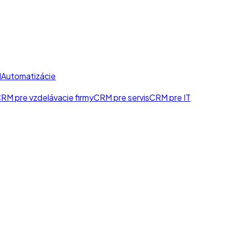
I
Automatizácie
RM pre vzdelávacie firmy
CRM pre servis
CRM pre IT