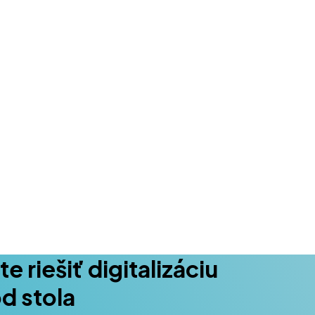
 riešiť digitalizáciu
od stola