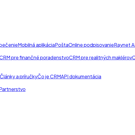
pečenie
Mobilná aplikácia
Pošta
Online podpisovanie
Raynet A
CRM pre finančné poradenstvo
CRM pre realitných maklérov
C
Články a príručky
Čo je CRM
API dokumentácia
Partnerstvo