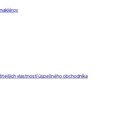
 maklérov
žitejších vlastností úspešného obchodníka