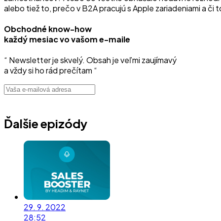
alebo tiež to, prečo v B2A pracujú s Apple zariadeniami a či 
Obchodné know-how
každý mesiac vo vašom e-maile
“ Newsletter je skvelý. Obsah je veľmi zaujímavý
a vždy si ho rád prečítam “
Ďalšie epizódy
29. 9. 2022
28:52