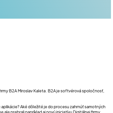
firmy B2A Miroslav Kaleta. B2A je softvérová spoločnosť,
c aplikácie? Aké dôležité je do procesu zahrnúť samotných
prebrali napríklad aj novú iniciatívu Digitálnej firmy