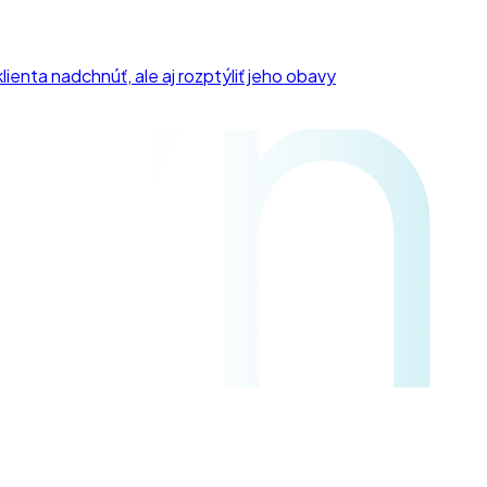
yn
lienta nadchnúť, ale aj rozptýliť jeho obavy