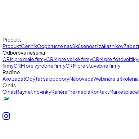
Produkt
Produkt
Cenník
Odporucte nas
Skúsenosti zákazníkov
Zabez
Odborové riešenia
CRM pre malé firmy
CRM pre veľké firmy
CRM pre fotovoltiky
firmy
CRM pre výrobné firmy
CRM pre stavebné firmy
Radíme
Ako začať
Opýtať sa podpory
Nápoveda
Webináre a školenia
O nás
O nás
Raynet novinky
Kariéra
Pre médiá
Kontakt
Marketplace