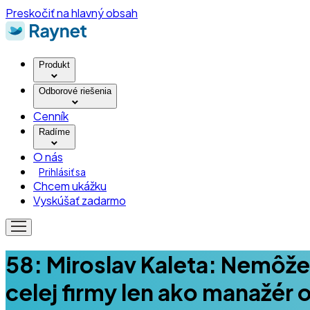
Preskočiť na hlavný obsah
Produkt
Odborové riešenia
Cenník
Radíme
O nás
Prihlásiť sa
Chcem ukážku
Vyskúšať zadarmo
58: Miroslav Kaleta: Nemôžete
celej firmy len ako manažér 