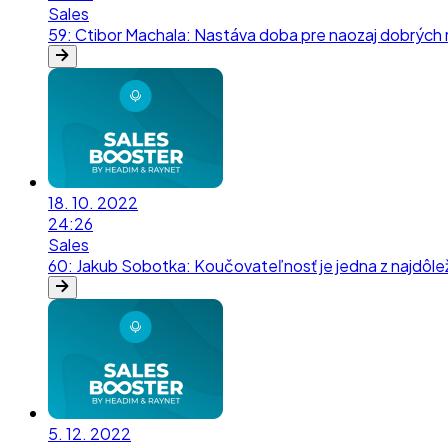
Sales
59
:
Ctibor Machala: Nastáva doba pre naozaj dobrých
18. 10. 2022
24:26
Sales
60
:
Jakub Sobotka: Koučovateľnosť je jedna z najdôle
5. 12. 2022