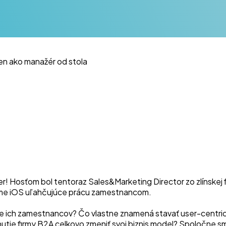
 len ako manažér od stola
r! Hosťom bol tentoraz Sales&Marketing Director zo zlínskej 
forme iOS uľahčujúce prácu zamestnancom.
 pre ich zamestnancov? Čo vlastne znamená stavať user-centri
firmy B2A celkovo zmeniť svoj biznis model? Spoločne sme ale 