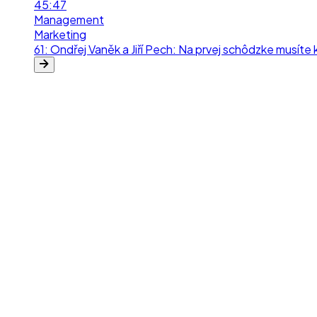
ra
45:47
Management
Marketing
61
:
Ondřej Vaněk a Jiří Pech: Na prvej schôdzke musíte k