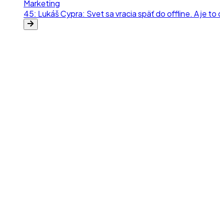
ra
Marketing
45
:
Lukáš Cypra: Svet sa vracia späť do offline. A je to