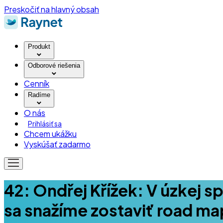
Preskočiť na hlavný obsah
Produkt
Odborové riešenia
Cenník
Radíme
O nás
Prihlásiť sa
Chcem ukážku
Vyskúšať zadarmo
42: Ondřej Křížek: V úzkej s
sa snažíme zostaviť road ma