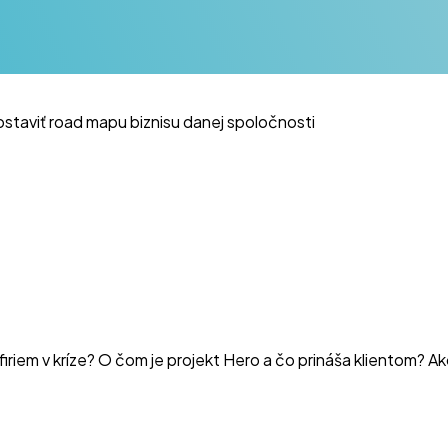
zostaviť road mapu biznisu danej spoločnosti
e firiem v kríze? O čom je projekt Hero a čo prináša klientom?