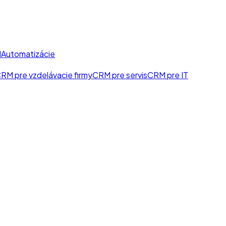
I
Automatizácie
RM pre vzdelávacie firmy
CRM pre servis
CRM pre IT