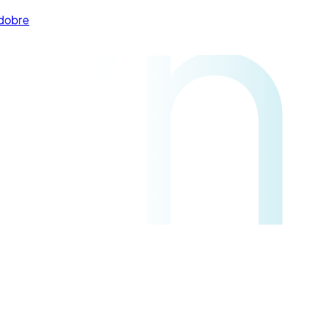
yn
 dobre