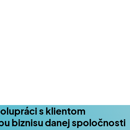
polupráci s klientom
pu biznisu danej spoločnosti