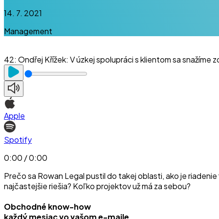
14. 7. 2021
Management
42
:
Ondřej Křížek: V úzkej spolupráci s klientom sa snažíme 
Apple
Spotify
0:00 / 0:00
Prečo sa Rowan Legal pustil do takej oblasti, ako je riadeni
najčastejšie riešia? Koľko projektov už má za sebou?
Obchodné know-how
každý mesiac vo vašom e-maile