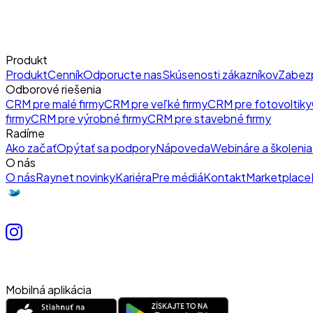
Produkt
Produkt
Cenník
Odporucte nas
Skúsenosti zákazníkov
Zabez
Odborové riešenia
CRM pre malé firmy
CRM pre veľké firmy
CRM pre fotovoltiky
firmy
CRM pre výrobné firmy
CRM pre stavebné firmy
Radíme
Ako začať
Opýtať sa podpory
Nápoveda
Webináre a školenia
O nás
O nás
Raynet novinky
Kariéra
Pre médiá
Kontakt
Marketplace
Mobilná aplikácia