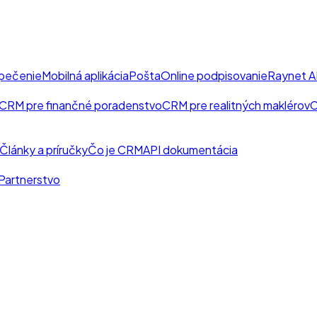
pečenie
Mobilná aplikácia
Pošta
Online podpisovanie
Raynet A
CRM pre finančné poradenstvo
CRM pre realitných maklérov
C
Články a príručky
Čo je CRM
API dokumentácia
Partnerstvo