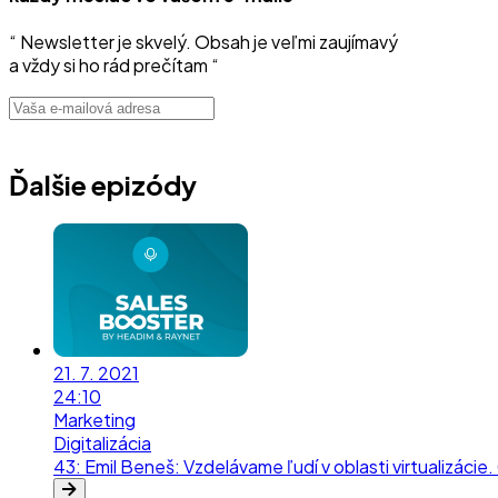
“ Newsletter je skvelý. Obsah je veľmi zaujímavý
a vždy si ho rád prečítam “
Ďalšie epizódy
21. 7. 2021
24:10
Marketing
Digitalizácia
43
:
Emil Beneš: Vzdelávame ľudí v oblasti virtualizácie.