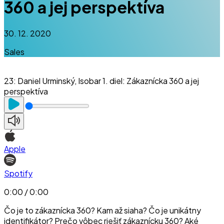
360 a jej perspektíva
30. 12. 2020
Sales
23
:
Daniel Urminský, Isobar 1. diel: Zákaznícka 360 a jej
perspektíva
Apple
Spotify
0:00 / 0:00
Čo je to zákaznícka 360? Kam až siaha? Čo je unikátny
identifikátor? Prečo vôbec riešiť zákaznícku 360? Aké