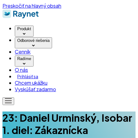
Preskočiť na hlavný obsah
Produkt
Odborové riešenia
Cenník
Radíme
O nás
Prihlásiť sa
Chcem ukážku
Vyskúšať zadarmo
23: Daniel Urminský, Isobar
1. diel: Zákaznícka