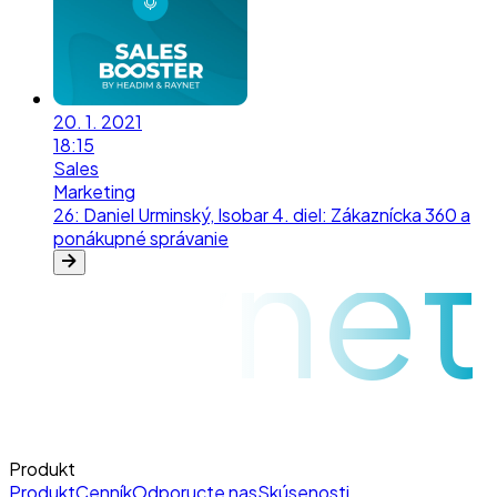
20. 1. 2021
18:15
Sales
Marketing
26
:
Daniel Urminský, Isobar 4. diel: Zákaznícka 360 a
raynet
ponákupné správanie
Produkt
Produkt
Cenník
Odporucte nas
Skúsenosti