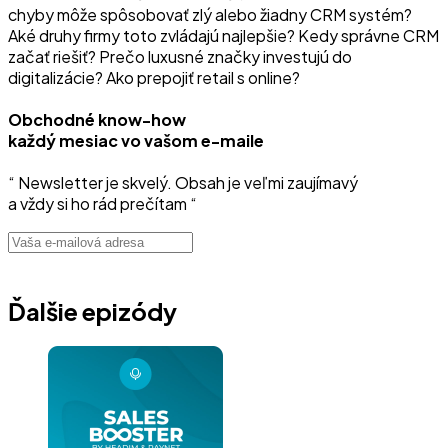
chyby môže spôsobovať zlý alebo žiadny CRM systém?
Aké druhy firmy toto zvládajú najlepšie? Kedy správne CRM
začať riešiť? Prečo luxusné značky investujú do
digitalizácie? Ako prepojiť retail s online?
Obchodné know-how
každý mesiac vo vašom e-maile
“ Newsletter je skvelý. Obsah je veľmi zaujímavý
a vždy si ho rád prečítam “
Ďalšie epizódy