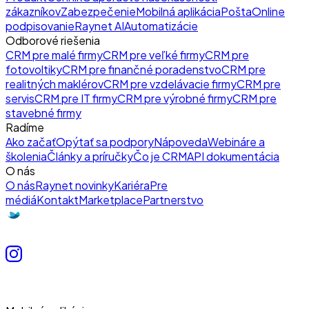
zákazníkov
Zabezpečenie
Mobilná aplikácia
Pošta
Online
podpisovanie
Raynet AI
Automatizácie
Odborové riešenia
CRM pre malé firmy
CRM pre veľké firmy
CRM pre
fotovoltiky
CRM pre finančné poradenstvo
CRM pre
realitných maklérov
CRM pre vzdelávacie firmy
CRM pre
servis
CRM pre IT firmy
CRM pre výrobné firmy
CRM pre
stavebné firmy
Radíme
Ako začať
Opýtať sa podpory
Nápoveda
Webináre a
školenia
Články a príručky
Čo je CRM
API dokumentácia
O nás
O nás
Raynet novinky
Kariéra
Pre
médiá
Kontakt
Marketplace
Partnerstvo