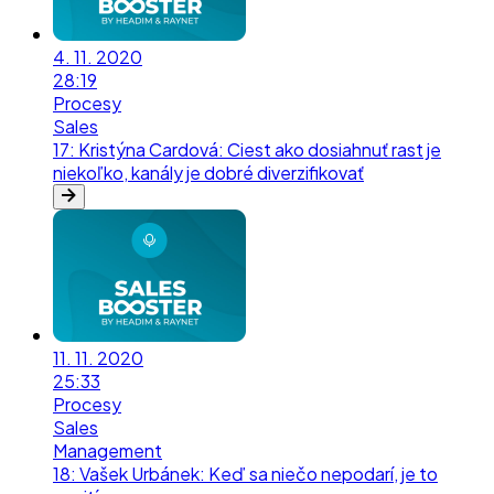
4. 11. 2020
28:19
Procesy
Sales
17
:
Kristýna Cardová: Ciest ako dosiahnuť rast je
niekoľko, kanály je dobré diverzifikovať
11. 11. 2020
25:33
Procesy
Sales
Management
18
:
Vašek Urbánek: Keď sa niečo nepodarí, je to