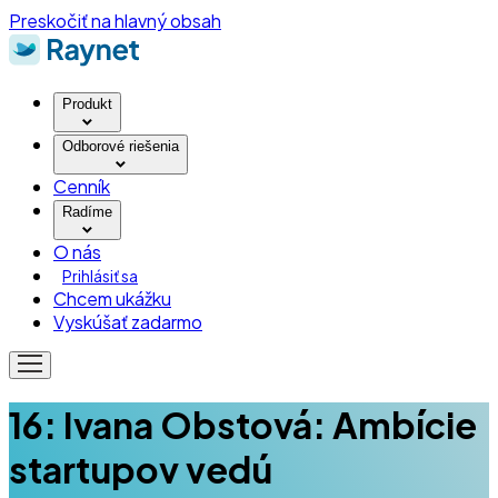
Preskočiť na hlavný obsah
Produkt
Odborové riešenia
Cenník
Radíme
O nás
Prihlásiť sa
Chcem ukážku
Vyskúšať zadarmo
16: Ivana Obstová: Ambície
startupov vedú