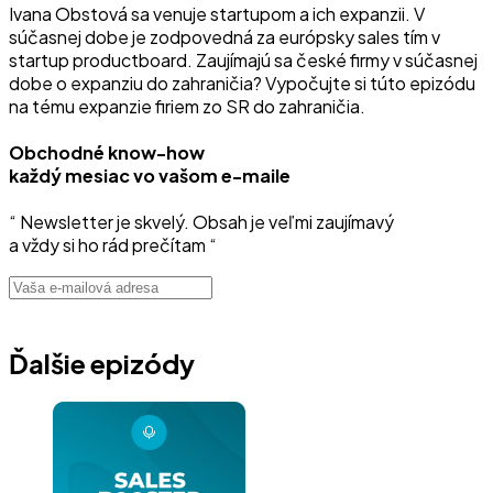
Ivana Obstová sa venuje startupom a ich expanzii. V
súčasnej dobe je zodpovedná za európsky sales tím v
startup productboard. Zaujímajú sa české firmy v súčasnej
dobe o expanziu do zahraničia? Vypočujte si túto epizódu
na tému expanzie firiem zo SR do zahraničia.
Obchodné know-how
každý mesiac vo vašom e-maile
“ Newsletter je skvelý. Obsah je veľmi zaujímavý
a vždy si ho rád prečítam “
Ďalšie epizódy