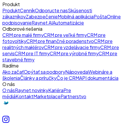
Produkt
Produkt
Cenník
Odporucte nas
Skúsenosti
zákazníkov
Zabezpečenie
Mobilná aplikácia
Pošta
Online
podpisovanie
Raynet AI
Automatizácie
Odborové riešenia
CRM pre malé firmy
CRM pre veľké firmy
CRM pre
fotovoltiky
CRM pre finančné poradenstvo
CRM pre
realitných maklérov
CRM pre vzdelávacie firmy
CRM pre
servis
CRM pre IT firmy
CRM pre výrobné firmy
CRM pre
stavebné firmy
Radíme
Ako začať
Opýtať sa podpory
Nápoveda
Webináre a
školenia
Články a príručky
Čo je CRM
API dokumentácia
O nás
O nás
Raynet novinky
Kariéra
Pre
médiá
Kontakt
Marketplace
Partnerstvo