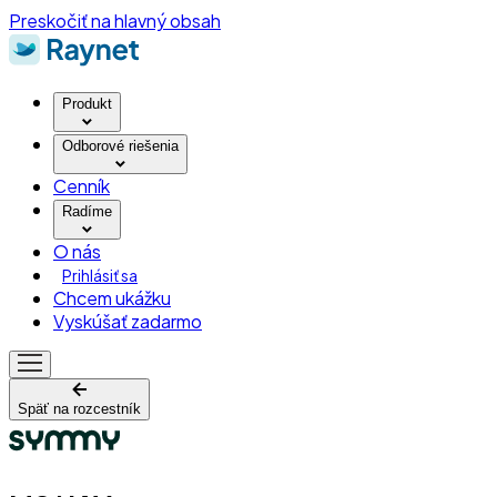
Preskočiť na hlavný obsah
Produkt
Odborové riešenia
Cenník
Radíme
O nás
Prihlásiť sa
Chcem ukážku
Vyskúšať zadarmo
Späť na rozcestník