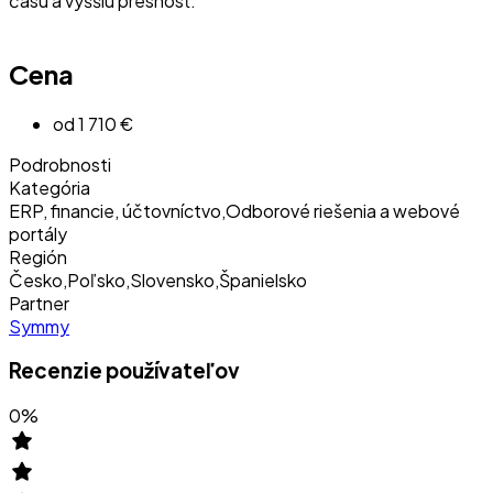
času a vyššiu presnosť.
Cena
od 1 710 €
Podrobnosti
Kategória
ERP, financie, účtovníctvo
,
Odborové riešenia a webové
portály
Región
Česko
,
Poľsko
,
Slovensko
,
Španielsko
Partner
Symmy
Recenzie používateľov
0
%