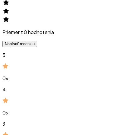
Priemer z
0
hodnotenia
Napísať recenziu
5
0
x
4
0
x
3