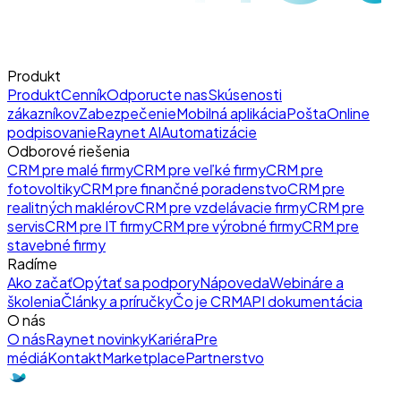
Produkt
Produkt
Cenník
Odporucte nas
Skúsenosti
zákazníkov
Zabezpečenie
Mobilná aplikácia
Pošta
Online
podpisovanie
Raynet AI
Automatizácie
Odborové riešenia
CRM pre malé firmy
CRM pre veľké firmy
CRM pre
fotovoltiky
CRM pre finančné poradenstvo
CRM pre
realitných maklérov
CRM pre vzdelávacie firmy
CRM pre
servis
CRM pre IT firmy
CRM pre výrobné firmy
CRM pre
stavebné firmy
Radíme
Ako začať
Opýtať sa podpory
Nápoveda
Webináre a
školenia
Články a príručky
Čo je CRM
API dokumentácia
O nás
O nás
Raynet novinky
Kariéra
Pre
médiá
Kontakt
Marketplace
Partnerstvo