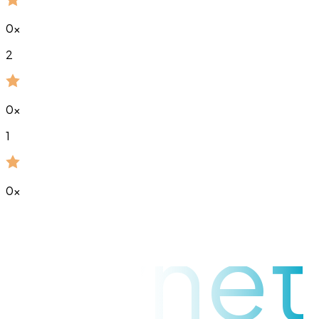
0
x
2
0
x
1
0
x
raynet