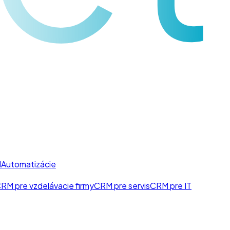
I
Automatizácie
RM pre vzdelávacie firmy
CRM pre servis
CRM pre IT