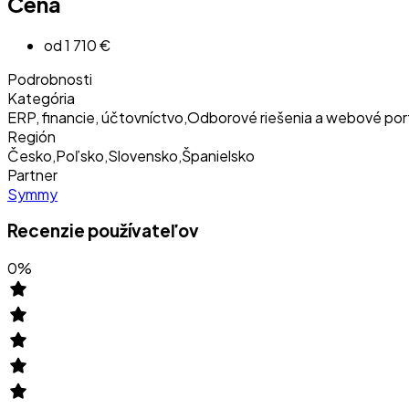
Cena
od 1 710 €
Podrobnosti
Kategória
ERP, financie, účtovníctvo
,
Odborové riešenia a webové por
Región
Česko
,
Poľsko
,
Slovensko
,
Španielsko
Partner
Symmy
Recenzie používateľov
0
%