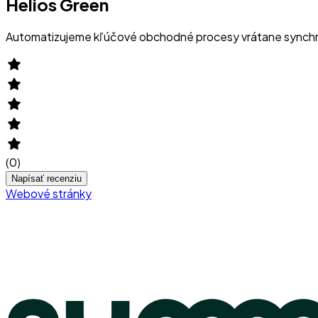
Helios Green
Automatizujeme kľúčové obchodné procesy vrátane synchron
(
0
)
Napísať recenziu
Webové stránky