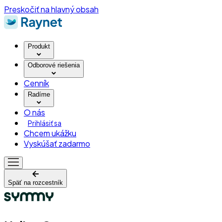
Preskočiť na hlavný obsah
Produkt
Odborové riešenia
Cenník
Radíme
O nás
Prihlásiť sa
Chcem ukážku
Vyskúšať zadarmo
Späť na rozcestník