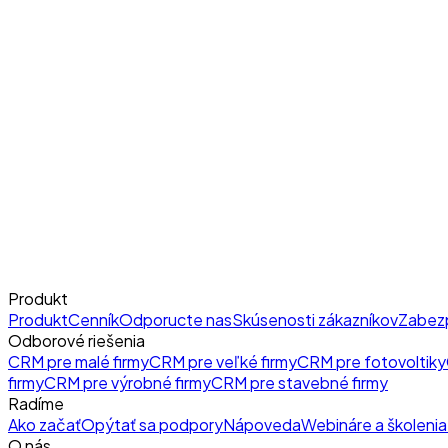
Produkt
Produkt
Cenník
Odporucte nas
Skúsenosti zákazníkov
Zabez
Odborové riešenia
CRM pre malé firmy
CRM pre veľké firmy
CRM pre fotovoltiky
firmy
CRM pre výrobné firmy
CRM pre stavebné firmy
Radíme
Ako začať
Opýtať sa podpory
Nápoveda
Webináre a školenia
O nás