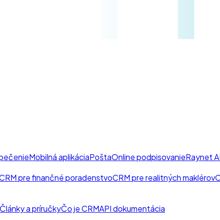
pečenie
Mobilná aplikácia
Pošta
Online podpisovanie
Raynet A
CRM pre finančné poradenstvo
CRM pre realitných maklérov
C
Články a príručky
Čo je CRM
API dokumentácia