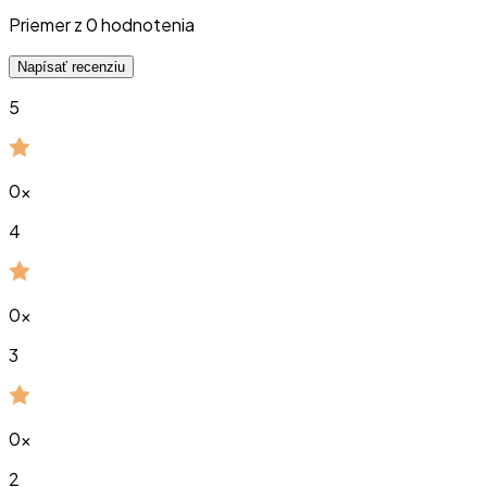
Priemer z
0
hodnotenia
Napísať recenziu
5
0
x
4
0
x
3
0
x
2