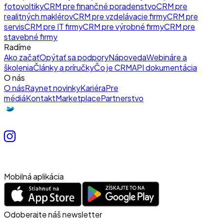
fotovoltiky
CRM pre finančné poradenstvo
CRM pre
realitných maklérov
CRM pre vzdelávacie firmy
CRM pre
servis
CRM pre IT firmy
CRM pre výrobné firmy
CRM pre
stavebné firmy
Radíme
Ako začať
Opýtať sa podpory
Nápoveda
Webináre a
školenia
Články a príručky
Čo je CRM
API dokumentácia
O nás
O nás
Raynet novinky
Kariéra
Pre
médiá
Kontakt
Marketplace
Partnerstvo
Mobilná aplikácia
Odoberajte náš newsletter