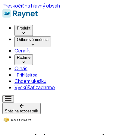
Preskočiť na hlavný obsah
Produkt
Odborové riešenia
Cenník
Radíme
O nás
Prihlásiť sa
Chcem ukážku
Vyskúšať zadarmo
Späť na rozcestník