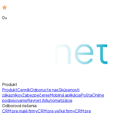
0
x
raynet
Produkt
Produkt
Cenník
Odporucte nas
Skúsenosti
zákazníkov
Zabezpečenie
Mobilná aplikácia
Pošta
Online
podpisovanie
Raynet AI
Automatizácie
Odborové riešenia
CRM pre malé firmy
CRM pre veľké firmy
CRM pre