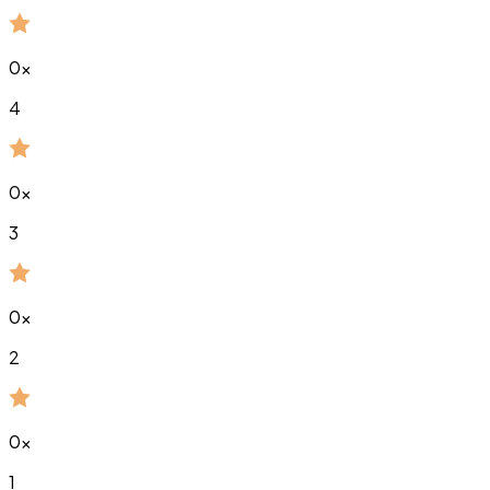
0
x
4
0
x
3
0
x
2
0
x
1