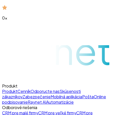
0
x
raynet
Produkt
Produkt
Cenník
Odporucte nas
Skúsenosti
zákazníkov
Zabezpečenie
Mobilná aplikácia
Pošta
Online
podpisovanie
Raynet AI
Automatizácie
Odborové riešenia
CRM pre malé firmy
CRM pre veľké firmy
CRM pre