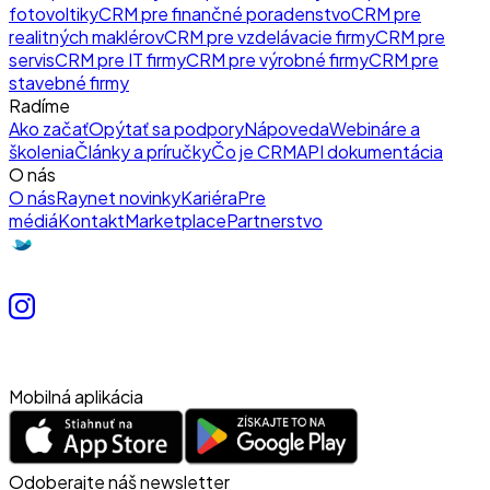
fotovoltiky
CRM pre finančné poradenstvo
CRM pre
realitných maklérov
CRM pre vzdelávacie firmy
CRM pre
servis
CRM pre IT firmy
CRM pre výrobné firmy
CRM pre
stavebné firmy
Radíme
Ako začať
Opýtať sa podpory
Nápoveda
Webináre a
školenia
Články a príručky
Čo je CRM
API dokumentácia
O nás
O nás
Raynet novinky
Kariéra
Pre
médiá
Kontakt
Marketplace
Partnerstvo
Mobilná aplikácia
Odoberajte náš newsletter