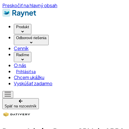
Preskočiť na hlavný obsah
Produkt
Odborové riešenia
Cenník
Radíme
O nás
Prihlásiť sa
Chcem ukážku
Vyskúšať zadarmo
Späť na rozcestník