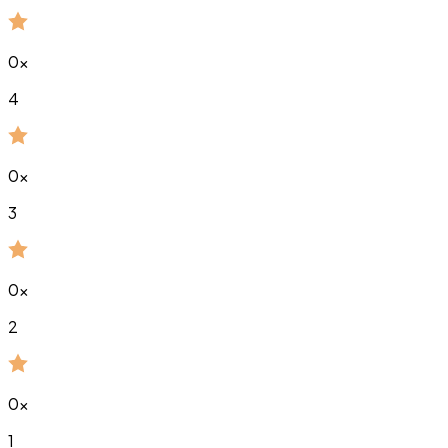
0
x
4
0
x
3
0
x
2
0
x
1