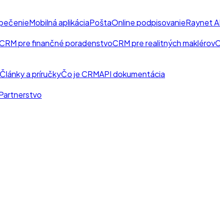
pečenie
Mobilná aplikácia
Pošta
Online podpisovanie
Raynet A
CRM pre finančné poradenstvo
CRM pre realitných maklérov
C
Články a príručky
Čo je CRM
API dokumentácia
Partnerstvo