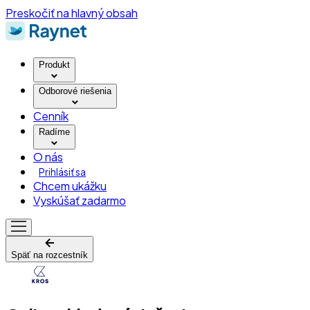
Preskočiť na hlavný obsah
Produkt
Odborové riešenia
Cenník
Radíme
O nás
Prihlásiť sa
Chcem ukážku
Vyskúšať zadarmo
Späť na rozcestník