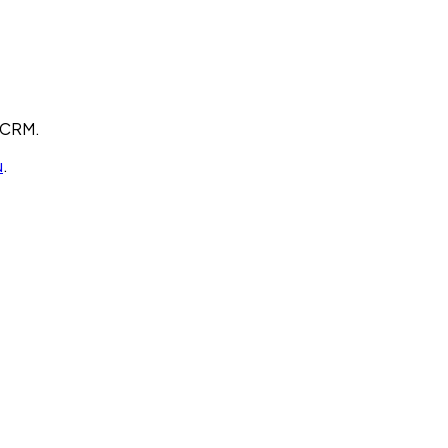
t CRM.
u
.