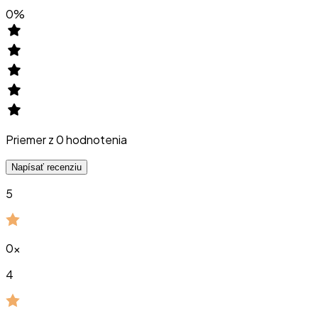
0
%
Priemer z
0
hodnotenia
Napísať recenziu
5
0
x
4