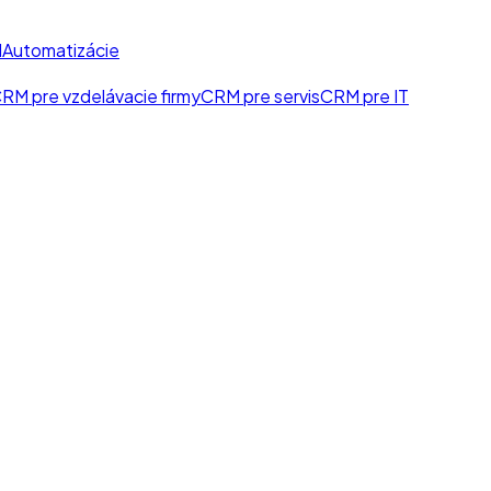
I
Automatizácie
RM pre vzdelávacie firmy
CRM pre servis
CRM pre IT