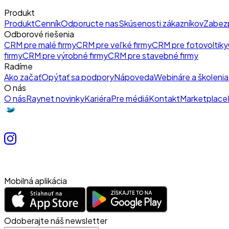
Produkt
Produkt
Cenník
Odporucte nas
Skúsenosti zákazníkov
Zabez
Odborové riešenia
CRM pre malé firmy
CRM pre veľké firmy
CRM pre fotovoltiky
firmy
CRM pre výrobné firmy
CRM pre stavebné firmy
Radíme
Ako začať
Opýtať sa podpory
Nápoveda
Webináre a školenia
O nás
O nás
Raynet novinky
Kariéra
Pre médiá
Kontakt
Marketplace
Mobilná aplikácia
Odoberajte náš newsletter