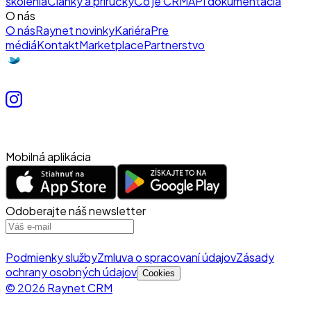
školenia
Články a príručky
Čo je CRM
API dokumentácia
O nás
O nás
Raynet novinky
Kariéra
Pre
médiá
Kontakt
Marketplace
Partnerstvo
Mobilná aplikácia
Odoberajte náš newsletter
Podmienky služby
Zmluva o spracovaní údajov
Zásady
ochrany osobných údajov
Cookies
© 2026 Raynet CRM