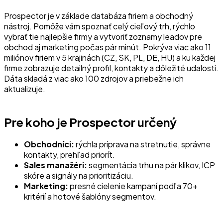
Prospector je v základe databáza firiem a obchodný
nástroj. Pomôže vám spoznať celý cieľový trh, rýchlo
vybrať tie najlepšie firmy a vytvoriť zoznamy leadov pre
obchod aj marketing počas pár minút. Pokrýva viac ako 11
miliónov firiem v 5 krajinách (CZ, SK, PL, DE, HU) a ku každej
firme zobrazuje detailný profil, kontakty a dôležité udalosti.
Dáta skladá z viac ako 100 zdrojov a priebežne ich
aktualizuje.
Pre koho je Prospector určený
Obchodníci:
rýchla príprava na stretnutie, správne
kontakty, prehľad priorít.
Sales manažéri:
segmentácia trhu na pár klikov, ICP
skóre a signály na prioritizáciu.
Marketing:
presné cielenie kampaní podľa 70+
kritérií a hotové šablóny segmentov.