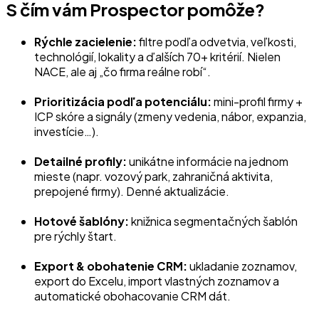
S čím vám Prospector pomôže?
Rýchle zacielenie:
filtre podľa odvetvia, veľkosti,
technológií, lokality a ďalších 70+ kritérií. Nielen
NACE, ale aj „čo firma reálne robí“.
Prioritizácia podľa potenciálu:
mini-profil firmy +
ICP skóre a signály (zmeny vedenia, nábor, expanzia,
investície…).
Detailné profily:
unikátne informácie na jednom
mieste (napr. vozový park, zahraničná aktivita,
prepojené firmy). Denné aktualizácie.
Hotové šablóny:
knižnica segmentačných šablón
pre rýchly štart.
Export & obohatenie CRM:
ukladanie zoznamov,
export do Excelu, import vlastných zoznamov a
automatické obohacovanie CRM dát.