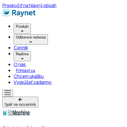
Preskočiť na hlavný obsah
Produkt
Odborové riešenia
Cenník
Radíme
O nás
Prihlásiť sa
Chcem ukážku
Vyskúšať zadarmo
Späť na rozcestník