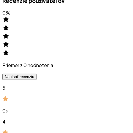
Recenzie používateľov
0
%
Priemer z
0
hodnotenia
Napísať recenziu
5
0
x
4