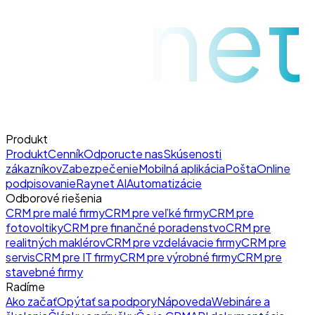
raynet
Produkt
Produkt
Cenník
Odporucte nas
Skúsenosti
zákazníkov
Zabezpečenie
Mobilná aplikácia
Pošta
Online
podpisovanie
Raynet AI
Automatizácie
Odborové riešenia
CRM pre malé firmy
CRM pre veľké firmy
CRM pre
fotovoltiky
CRM pre finančné poradenstvo
CRM pre
realitných maklérov
CRM pre vzdelávacie firmy
CRM pre
servis
CRM pre IT firmy
CRM pre výrobné firmy
CRM pre
stavebné firmy
Radíme
Ako začať
Opýtať sa podpory
Nápoveda
Webináre a