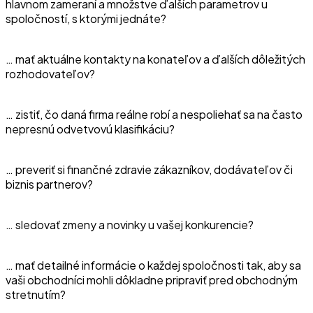
hlavnom zameraní a množstve ďalších parametrov u
spoločností, s ktorými jednáte?
… mať aktuálne kontakty na konateľov a ďalších dôležitých
rozhodovateľov?
… zistiť, čo daná firma reálne robí a nespoliehať sa na často
nepresnú odvetvovú klasifikáciu?
… preveriť si finančné zdravie zákazníkov, dodávateľov či
biznis partnerov?
… sledovať zmeny a novinky u vašej konkurencie?
… mať detailné informácie o každej spoločnosti tak, aby sa
vaši obchodníci mohli dôkladne pripraviť pred obchodným
stretnutím?