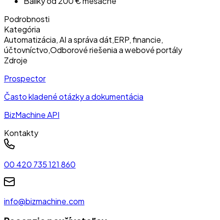
Balíky od 200 € mesačne
Podrobnosti
Kategória
Automatizácia, AI a správa dát
,
ERP, financie,
účtovníctvo
,
Odborové riešenia a webové portály
Zdroje
Prospector
Často kladené otázky a dokumentácia
BizMachine API
Kontakty
00 420 735 121 860
info@bizmachine.com