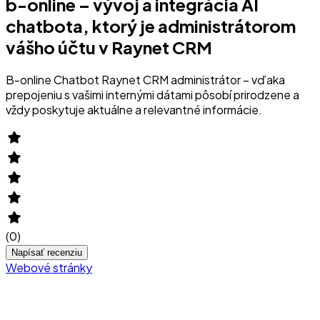
b-online – vývoj a integrácia AI
chatbota, ktorý je administrátorom
vášho účtu v Raynet CRM
B-online Chatbot Raynet CRM administrátor – vďaka
prepojeniu s vašimi internými dátami pôsobí prirodzene a
vždy poskytuje aktuálne a relevantné informácie.
(
0
)
Napísať recenziu
Webové stránky