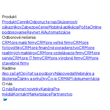
Produkt
Produkt
Cenník
Odporucte nas
Skúsenosti
zákazníkov
Zabezpečenie
Mobilná aplikácia
Pošta
Online
podpisovanie
Raynet AI
Automatizácie
Odborové riešenia
CRM pre malé firmy
CRM pre veľké firmy
CRM pre
fotovoltiky
CRM pre finančné poradenstvo
CRM pre
realitných maklérov
CRM pre vzdelávacie firmy
CRM pre
servis
CRM pre IT firmy
CRM pre výrobné firmy
CRM pre
stavebné firmy
Radíme
Ako začať
Opýtať sa podpory
Nápoveda
Webináre a
školenia
Články a príručky
Čo je CRM
API dokumentácia
O nás
O nás
Raynet novinky
Kariéra
Pre
médiá
Kontakt
Marketplace
Partnerstvo