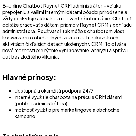
B-online Chatbot Raynet CRM administrátor – vďaka
prepojeniu s vašimi internými dátami pôsobí prirodzene a
vždy poskytuje aktuálne a relevantné informácie. Chatbot
dokáže pracovať s dátami priamo v Raynet CRM z pohľadu
administrátora. Používateľ tak môže s chatbotom viesť
konverzáciu o obchodných záznamoch, zákazníkoch,
aktivitách či ďalších dátach uložených v CRM. To otvára
nové možnosti pre rýchle vyhľadávanie, analýzu a správu
dát bez zložitého klikania.
Hlavné prínosy:
dostupná a okamžitá podpora 24/7,
interné využitie chatbota na prácu s CRM dátami
(pohľad administrátora),
možnosť využitia pre marketingové a obchodné
kampane.