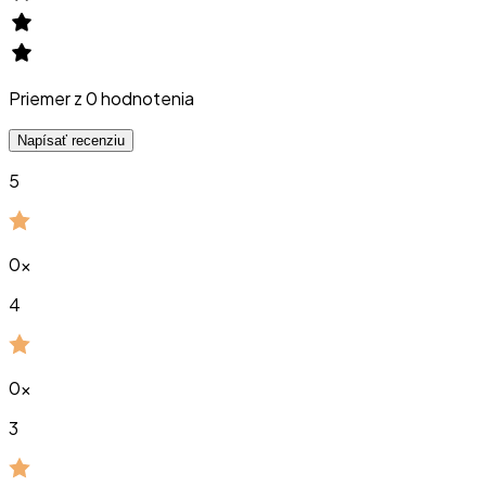
Priemer z
0
hodnotenia
Napísať recenziu
5
0
x
4
0
x
3