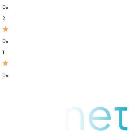
0
x
2
0
x
1
0
x
raynet