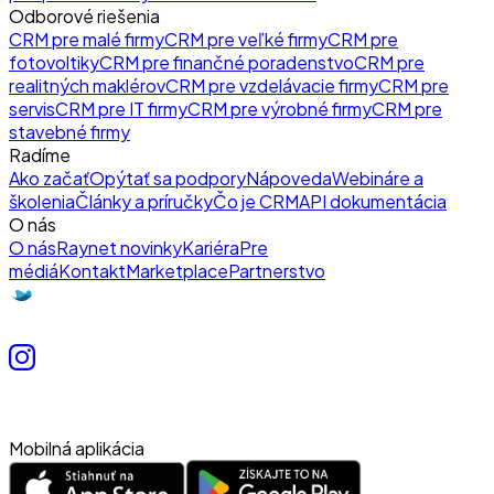
Odborové riešenia
CRM pre malé firmy
CRM pre veľké firmy
CRM pre
fotovoltiky
CRM pre finančné poradenstvo
CRM pre
realitných maklérov
CRM pre vzdelávacie firmy
CRM pre
servis
CRM pre IT firmy
CRM pre výrobné firmy
CRM pre
stavebné firmy
Radíme
Ako začať
Opýtať sa podpory
Nápoveda
Webináre a
školenia
Články a príručky
Čo je CRM
API dokumentácia
O nás
O nás
Raynet novinky
Kariéra
Pre
médiá
Kontakt
Marketplace
Partnerstvo
Mobilná aplikácia