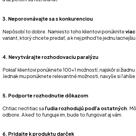
3. Neporovnávajte sa s konkurenciou
Nepôsobí to dobre. Namiesto toho klientovi ponúknite
viac
variant, ktorý chcete predať, a k nej prihoďte jednu lacnejšiu
4. Nevytvárajte rozhodovaciu paralýzu
Pokiaľ klientovi ponúknete 100+1 možností, najskôr si žiad
Jednak mu ponúknete relevantné možnosti, navyše si ľahšie vy
5. Podporte rozhodnutie dôkazom
Chtiac nechtiac sa
ľudia rozhodujú podľa ostatných
. Mô
odbore. A keď to funguje im, bude to fungovať aj vám.
6. Pridajte k produktu darček