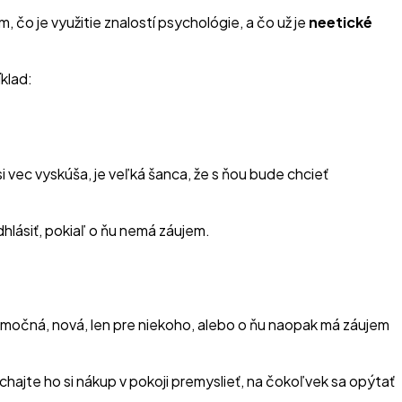
čo je využitie znalostí psychológie, a čo už je
neetické
íklad:
si vec vyskúša, je veľká šanca, že s ňou bude chcieť
dhlásiť, pokiaľ o ňu nemá záujem.
nimočná, nová, len pre niekoho, alebo o ňu naopak má záujem
chajte ho si nákup v pokoji premyslieť, na čokoľvek sa opýtať