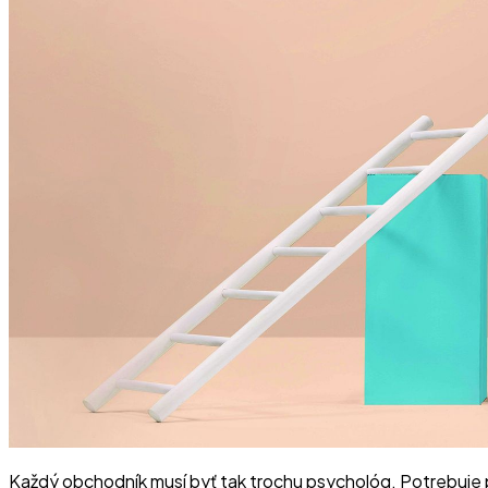
Každý obchodník musí byť tak trochu psychológ. Potrebuje p