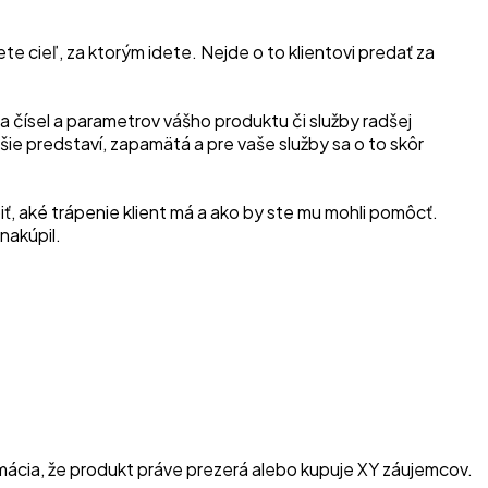
 cieľ, za ktorým idete. Nejde o to klientovi predať za
a čísel a parametrov vášho produktu či služby radšej
epšie predstaví, zapamätá a pre vaše služby sa o to skôr
ť, aké trápenie klient má a ako by ste mu mohli pomôcť.
nakúpil.
ácia, že produkt práve prezerá alebo kupuje XY záujemcov.