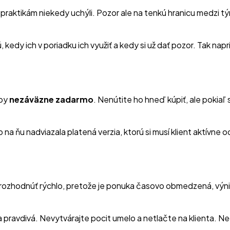
ktikám niekedy uchýli. Pozor ale na tenkú hranicu medzi tým, 
kedy ich v poriadku ich využiť a kedy si už dať pozor. Tak napr
žby
nezáväzne zadarmo
. Nenútite ho hneď kúpiť, ale pokiaľ 
na ňu nadviazala platená verzia, ktorú si musí klient aktívne o
usí rozhodnúť rýchlo, pretože je ponuka časovo obmedzená, vý
a pravdivá. Nevytvárajte pocit umelo a netlačte na klienta. Ne