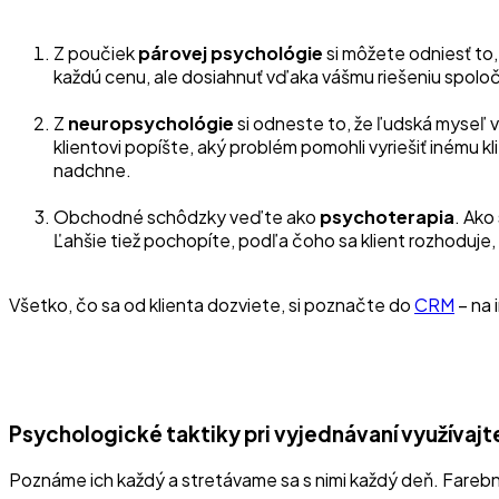
Z poučiek
párovej psychológie
si môžete odniesť to,
každú cenu, ale dosiahnuť vďaka vášmu riešeniu spoločn
Z
neuropsychológie
si odneste to, že ľudská myseľ v
klientovi popíšte, aký problém pomohli vyriešiť inému kl
nadchne.
Obchodné schôdzky veďte ako
psychoterapia
. Ako
Ľahšie tiež pochopíte, podľa čoho sa klient rozhoduje,
Všetko, čo sa od klienta dozviete, si poznačte do
CRM
– na 
Psychologické taktiky pri vyjednávaní využívajt
Poznáme ich každý a stretávame sa s nimi každý deň. Fare