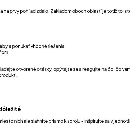
na prvý pohľad zdalo. Základom oboch oblastí je totiž to ist
reby a ponúkať vhodné riešenia,
 ňom.
adajte otvorené otázky, opýtajte sa a reagujte na čo, čo vám 
 produkt.
 dôležité
esto nich ale siahnite priamo k zdroju - inšpirujte sa v jedno