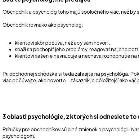
Obchodník a psychológ toho majú spoločného viac, než by sa 
Obchodník rovnako ako psychológ:
klientovi skôr počúva, než aby sám hovoril,
snaží sa pochopiť jeho problémy, reagovať na jeho pot
klientovi riešenie nevnucuje a necháva rozhodnutie na
Pri obchodnej schôdzke si teda zahrajte na psychológa. Pokl
viac počúvajte, ako hovorte – zákazník je dôležitejší ako váš
3 oblasti psychológie, z ktorých si odnesiete to
Príručky pre obchodníkov sú plné zmienok o psychológii. Nami
psychológom.