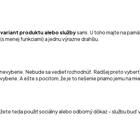
 variant produktu alebo služby
sami. U toho majte na pamäti
 (s menej funkciami) a jednu výrazne drahšiu.
nu nevyberie. Nebude sa vedieť rozhodnúť. Radšej preto vyber
berie. A ešte s pocitom, že je to riešenie priamo jemu na mie
žete teda použiť sociálny alebo odborný dôkaz - službu buď v