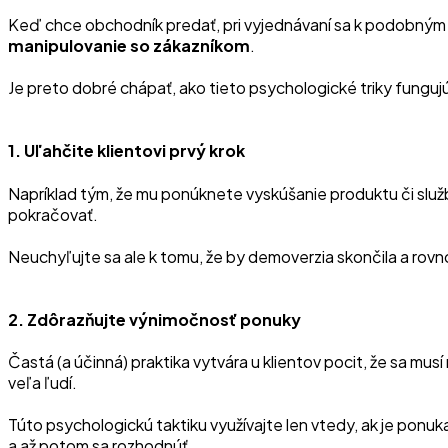
Keď chce obchodník predať, pri vyjednávaní sa k podobným pra
manipulovanie so zákazníkom
.
Je preto dobré chápať, ako tieto psychologické triky fungujú, 
1. Uľahčite klientovi prvý krok
Napríklad tým, že mu ponúknete vyskúšanie produktu či slu
pokračovať.
Neuchyľujte sa ale k tomu, že by demoverzia skončila a rovno 
2. Zdôrazňujte výnimočnosť ponuky
Častá (a účinná) praktika vytvára u klientov pocit, že sa m
veľa ľudí.
Túto psychologickú taktiku využívajte len vtedy, ak je ponuk
a až potom sa rozhodnúť.