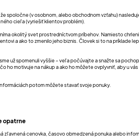
 že spoločne (v osobnom, alebo obchodnom vzťahu) nasledujete
ého cieľa (vyriešiť klientov problém).
níma okolitý svet prostredníctvom príbehov. Namiesto chrleni
ientovi a ako to zmenilo jeho biznis. Človek si to na príklade l
 sme už spomenuli vyššie – veľa počúvajte a snažte sa pochopi
 čo ho motivuje na nákup a ako ho môžete ovplyvniť, aby u vás 
informáciách potom môžete stavať svoje ponuky.
e opatrne
bná zľavnená cenovka, časovo obmedzená ponuka alebo inform