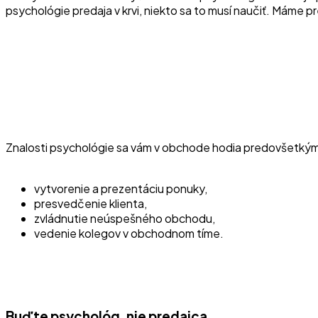
psychológie predaja v krvi, niekto sa to musí naučiť. Máme pr
Znalosti psychológie sa vám v obchode hodia predovšetkým
vytvorenie a prezentáciu ponuky,
presvedčenie klienta,
zvládnutie neúspešného obchodu,
vedenie kolegov v obchodnom tíme.
Buďte psychológ, nie predajca