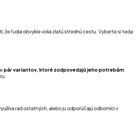
, že ľudia obvykle volia zlatú strednú cestu. Vyberte si teda
te
pár variantov, ktoré zodpovedajú jeho potrebám
.
ru.
yužíva rad ostatných, alebo ju odporúčajú odborníci v