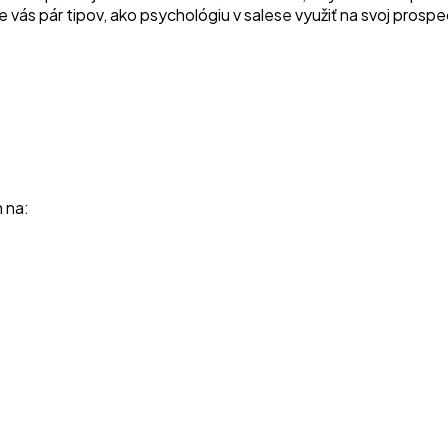
e vás pár tipov, ako psychológiu v salese využiť na svoj prospe
 na: