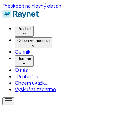
Preskočiť na hlavný obsah
Produkt
Odborové riešenia
Cenník
Radíme
O nás
Prihlásiť sa
Chcem ukážku
Vyskúšať zadarmo