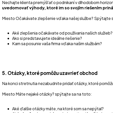
Nechajte klienta premýšľať o podnikaní v dlhodobom horizon
uvedomovať výhody, ktoré im so svojím riešením prin
Miesto Očakávate zlepšenie vďaka našej službe? Spýtajte 
Aké zlepšenia očakávate od používania našich služieb?
Ako si predstavujete ideálne riešenie?
Kam sa posunie vaša firma vďaka našim službám?
5. Otázky, ktoré pomôžu uzavrieť obchod
Na konci stretnutia nezabudnite pridať otázky, ktoré pomô
Miesto Máte nejaké otázky? spýtajte sa na toto:
Aké ďalšie otázky máte, na ktoré som sa nepýtal?