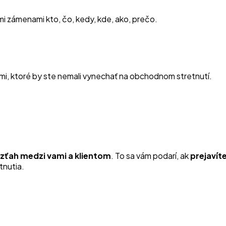
mi zámenami kto, čo, kedy, kde, ako, prečo.
admi, ktoré by ste nemali vynechať na obchodnom stretnutí.
zťah medzi vami a klientom
. To sa vám podarí, ak
prejavít
tnutia.