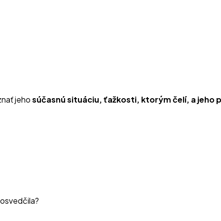
znať jeho
súčasnú situáciu, ťažkosti, ktorým čelí, a jeh
m osvedčila?