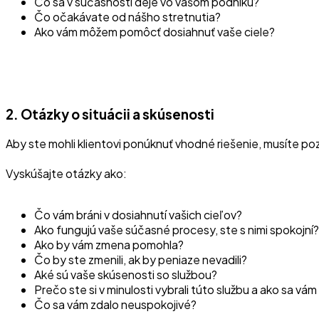
Čo sa v súčasnosti deje vo vašom podniku?
Čo očakávate od nášho stretnutia?
Ako vám môžem pomôcť dosiahnuť vaše ciele?
2. Otázky o situácii a skúsenosti
Aby ste mohli klientovi ponúknuť vhodné riešenie, musíte po
Vyskúšajte otázky ako:
Čo vám bráni v dosiahnutí vašich cieľov?
Ako fungujú vaše súčasné procesy, ste s nimi spokojní?
Ako by vám zmena pomohla?
Čo by ste zmenili, ak by peniaze nevadili?
Aké sú vaše skúsenosti so službou?
Prečo ste si v minulosti vybrali túto službu a ako sa vá
Čo sa vám zdalo neuspokojivé?