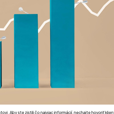
ovi. Aby ste zistili čo najviac informácií, nechajte hovoriť kl