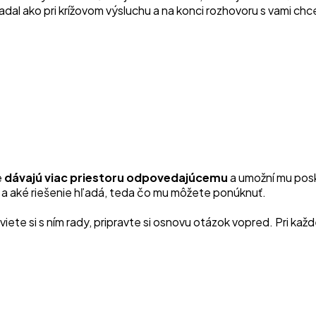
ipadal ako pri krížovom výsluchu a na konci rozhovoru s vami ch
e
dávajú viac priestoru odpovedajúcemu
a umožní mu posk
pi a aké riešenie hľadá, teda čo mu môžete ponúknuť.
iete si s ním rady, pripravte si osnovu otázok vopred. Pri každ