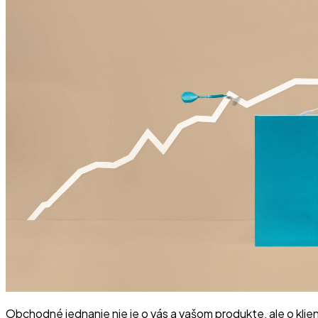
Obchodné jednanie nie je o vás a vašom produkte, ale o klient