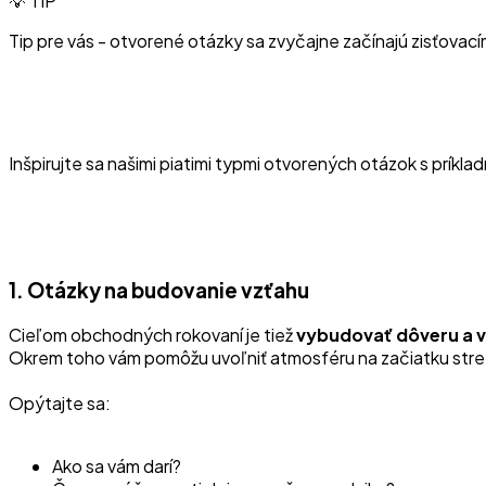
💡 TIP
Tip pre vás - otvorené otázky sa zvyčajne začínajú zisťovací
Inšpirujte sa našimi piatimi typmi otvorených otázok s príkl
1. Otázky na budovanie vzťahu
Cieľom obchodných rokovaní je tiež
vybudovať dôveru a v
Okrem toho vám pomôžu uvoľniť atmosféru na začiatku stre
Opýtajte sa:
Ako sa vám darí?