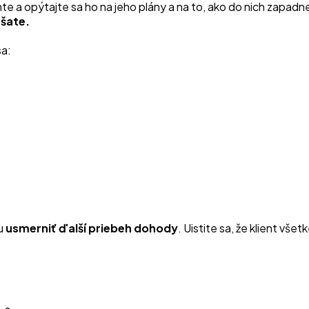
te a opýtajte sa ho na jeho plány a na to, ako do nich zapad
ášate.
sa:
žu
usmerniť ďalší priebeh dohody
. Uistite sa, že klient vš