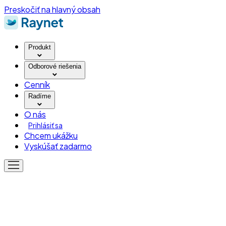
Preskočiť na hlavný obsah
Produkt
Odborové riešenia
Cenník
Radíme
O nás
Prihlásiť sa
Chcem ukážku
Vyskúšať zadarmo