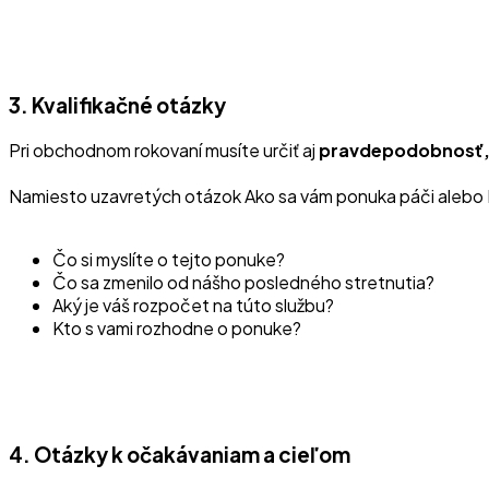
3. Kvalifikačné otázky
Pri obchodnom rokovaní musíte určiť aj
pravdepodobnosť, 
Namiesto uzavretých otázok Ako sa vám ponuka páči alebo 
Čo si myslíte o tejto ponuke?
Čo sa zmenilo od nášho posledného stretnutia?
Aký je váš rozpočet na túto službu?
Kto s vami rozhodne o ponuke?
4. Otázky k očakávaniam a cieľom