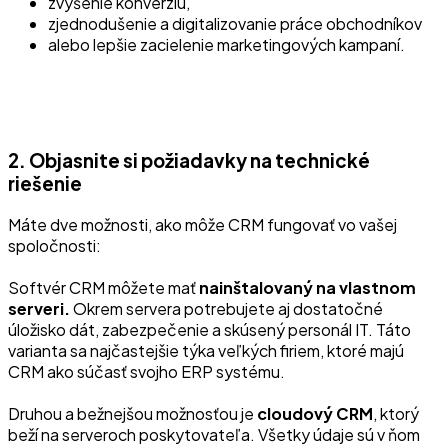
zvýšenie konverziu,
zjednodušenie a digitalizovanie práce obchodníkov
alebo lepšie zacielenie marketingových kampaní.
2. Objasnite si požiadavky na technické
riešenie
Máte dve možnosti, ako môže CRM fungovať vo vašej
spoločnosti:
Softvér CRM môžete mať
nainštalovaný na vlastnom
serveri.
Okrem servera potrebujete aj dostatočné
úložisko dát, zabezpečenie a skúsený personál IT. Táto
varianta sa najčastejšie týka veľkých firiem, ktoré majú
CRM ako súčasť svojho ERP systému.
Druhou a bežnejšou možnosťou je
cloudový CRM
, ktorý
beží na serveroch poskytovateľa. Všetky údaje sú v ňom