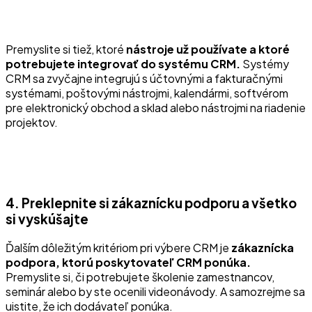
Premyslite si tiež, ktoré
nástroje už používate a ktoré
potrebujete integrovať do systému CRM.
Systémy
CRM sa zvyčajne integrujú s účtovnými a fakturačnými
systémami, poštovými nástrojmi, kalendármi, softvérom
pre elektronický obchod a sklad alebo nástrojmi na riadenie
projektov.
4. Preklepnite si zákaznícku podporu a všetko
si vyskúšajte
Ďalším dôležitým kritériom pri výbere CRM je
zákaznícka
podpora, ktorú poskytovateľ CRM ponúka.
Premyslite si, či potrebujete školenie zamestnancov,
seminár alebo by ste ocenili videonávody. A samozrejme sa
uistite, že ich dodávateľ ponúka.