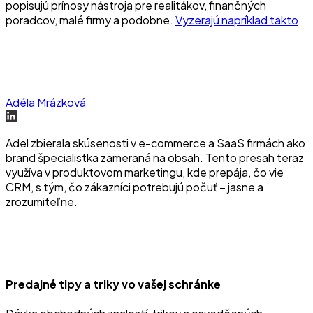
popisujú prínosy nástroja pre realitákov, finančných
poradcov, malé firmy a podobne.
Vyzerajú napríklad takto
.
Adéla Mrázková
Adel zbierala skúsenosti v e-commerce a SaaS firmách ako
brand špecialistka zameraná na obsah. Tento presah teraz
využíva v produktovom marketingu, kde prepája, čo vie
CRM, s tým, čo zákazníci potrebujú počuť – jasne a
zrozumiteľne.
Predajné tipy a triky vo vašej schránke