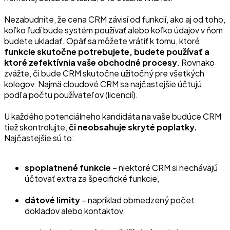
Nezabudnite, že cena CRM závisí od funkcií, ako aj od toho,
koľko ľudí bude systém používať alebo koľko údajov v ňom
budete ukladať. Opäť sa môžete vrátiť k tomu, ktoré
funkcie skutočne potrebujete, budete používať a
ktoré zefektívnia vaše obchodné procesy.
Rovnako
zvážte, či bude CRM skutočne užitočný pre všetkých
kolegov. Najmä cloudové CRM sa najčastejšie účtujú
podľa počtu používateľov (licencií).
U každého potenciálneho kandidáta na vaše budúce CRM
tiež skontrolujte,
či neobsahuje skryté poplatky.
Najčastejšie sú to:
spoplatnené funkcie
– niektoré CRM si nechávajú
účtovať extra za špecifické funkcie,
dátové limity
– napríklad obmedzený počet
dokladov alebo kontaktov,