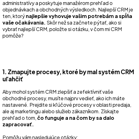
administratívy a poskytuje manažérom prehľad o
objednávkach a obchodných výsledkoch. Najlepší CRM je
ten, ktorý
najlepšie vyhovuje vašim potrebám a spĺňa
vaše očakávania.
Skôr než sa začnete pýtať, ako si
vybrať najlepší CRM, položte si otázku, v čom mi CRM
pomôže?
1. Zmapujte procesy, ktoré by mal systém CRM
uľahčiť
Aby mohol systém CRM zlepšiť a zefektívniť vaše
obchodné procesy, musíte najprv vedieť, ako ich máte
nastavené. Prejdite si kľúčové procesy v oblasti predaja,
ale aj marketingu alebo služieb zákazníkom. Získajte
prehľad o tom,
čo funguje a na čom by sa dalo
zapracovať.
Pomôžu vám nasledujúce otázky: