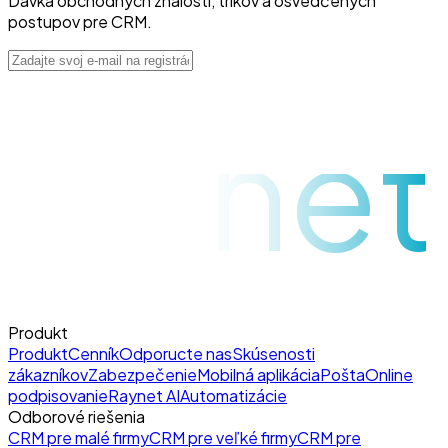
Dávka obchodných znalostí, trikov a osvedčených
postupov pre CRM.
raynet
Produkt
Produkt
Cenník
Odporucte nas
Skúsenosti
zákazníkov
Zabezpečenie
Mobilná aplikácia
Pošta
Online
podpisovanie
Raynet AI
Automatizácie
Odborové riešenia
CRM pre malé firmy
CRM pre veľké firmy
CRM pre