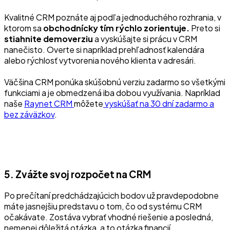
Kvalitné CRM poznáte aj podľa jednoduchého rozhrania, v
ktorom sa
obchodnícky tím rýchlo zorientuje.
Preto si
stiahnite demoverziu
a vyskúšajte si prácu v CRM
nanečisto. Overte si napríklad prehľadnosť kalendára
alebo rýchlosť vytvorenia nového klienta v adresári.
Väčšina CRM ponúka skúšobnú verziu zadarmo so všetkými
funkciami a je obmedzená iba dobou využívania. Napríklad
naše
Raynet CRM
môžete
vyskúšať na 30 dní zadarmo a
bez záväzkov
.
5. Zvážte svoj rozpočet na CRM
Po prečítaní predchádzajúcich bodov už pravdepodobne
máte jasnejšiu predstavu o tom, čo od systému CRM
očakávate. Zostáva vybrať vhodné riešenie a posledná,
nemenej dôležitá otázka, a to otázka financií.