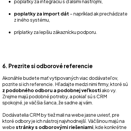
poplatky za integráciu s ďalšími nástrojmi,
poplatky za import dát
– napríklad ak prechádzate
z iného systému,
príplatky za lepšiu zákaznícku podporu.
6. Prezrite si odborové referencie
Akonáhle budete mať vytipovaných viac dodávateľov,
pozrite si ich referencie. Hľadajte medzi nimi firmy, ktoré sú
z podobného odboru a podobnej veľkosti
ako vy.
Zrejme majú podobné potreby, a pokiaľ sú s CRM
spokojné, je väčšia šanca, že sadne aj vám.
Dodávatelia CRM by tiež mali na webe jasne uviesť, pre
ktoré odbory je ich nástroj najvhodnejší. Väčšinou majú na
webe
stránky s odborovými riešeniami
, kde konkrétne