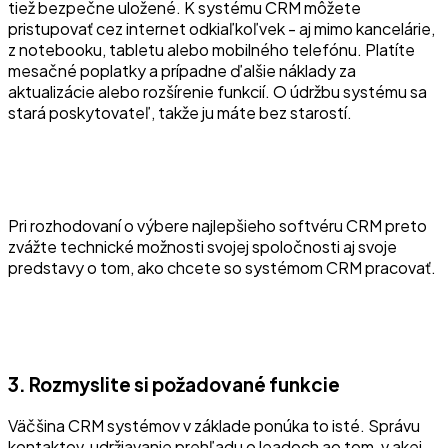
tiež bezpečne uložené. K systému CRM môžete
pristupovať cez internet odkiaľkoľvek - aj mimo kancelárie,
z notebooku, tabletu alebo mobilného telefónu. Platíte
mesačné poplatky a prípadne ďalšie náklady za
aktualizácie alebo rozšírenie funkcií. O údržbu systému sa
stará poskytovateľ, takže ju máte bez starostí.
Pri rozhodovaní o výbere najlepšieho softvéru CRM preto
zvážte technické možnosti svojej spoločnosti aj svoje
predstavy o tom, ako chcete so systémom CRM pracovať.
3. Rozmyslite si požadované funkcie
Väčšina CRM systémov v základe ponúka to isté. Správu
kontaktov, udržiavanie prehľadu o leadoch ao tom, v akej