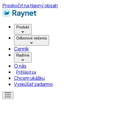
Preskočiť na hlavný obsah
Produkt
Odborové riešenia
Cenník
Radíme
O nás
Prihlásiť sa
Chcem ukážku
Vyskúšať zadarmo