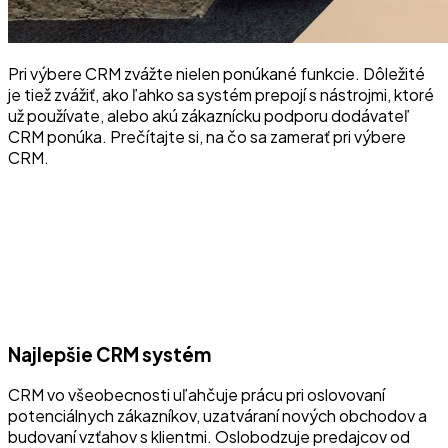
Pri výbere CRM zvážte nielen ponúkané funkcie. Dôležité
je tiež zvážiť, ako ľahko sa systém prepojí s nástrojmi, ktoré
už používate, alebo akú zákaznícku podporu dodávateľ
CRM ponúka. Prečítajte si, na čo sa zamerať pri výbere
CRM.
Najlepšie CRM systém
CRM vo všeobecnosti uľahčuje prácu pri oslovovaní
potenciálnych zákazníkov, uzatváraní nových obchodov a
budovaní vzťahov s klientmi. Oslobodzuje predajcov od