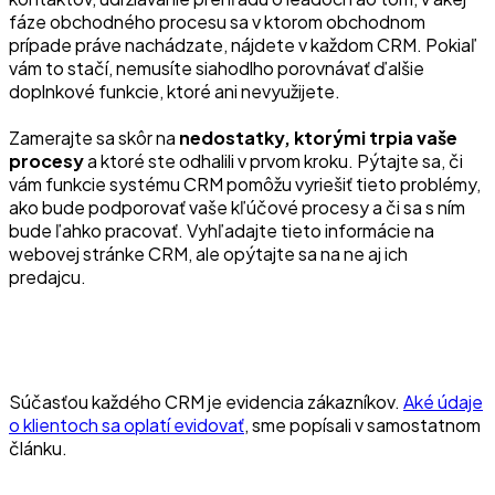
fáze obchodného procesu sa v ktorom obchodnom
prípade práve nachádzate, nájdete v každom CRM. Pokiaľ
vám to stačí, nemusíte siahodlho porovnávať ďalšie
doplnkové funkcie, ktoré ani nevyužijete.
Zamerajte sa skôr na
nedostatky, ktorými trpia vaše
procesy
a ktoré ste odhalili v prvom kroku. Pýtajte sa, či
vám funkcie systému CRM pomôžu vyriešiť tieto problémy,
ako bude podporovať vaše kľúčové procesy a či sa s ním
bude ľahko pracovať. Vyhľadajte tieto informácie na
webovej stránke CRM, ale opýtajte sa na ne aj ich
predajcu.
Súčasťou každého CRM je evidencia zákazníkov.
Aké údaje
o klientoch sa oplatí evidovať
, sme popísali v samostatnom
článku.