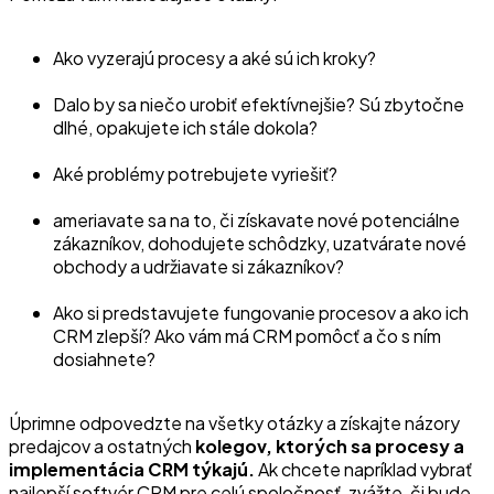
Ako vyzerajú procesy a aké sú ich kroky?
Dalo by sa niečo urobiť efektívnejšie? Sú zbytočne
dlhé, opakujete ich stále dokola?
Aké problémy potrebujete vyriešiť?
ameriavate sa na to, či získavate nové potenciálne
zákazníkov, dohodujete schôdzky, uzatvárate nové
obchody a udržiavate si zákazníkov?
Ako si predstavujete fungovanie procesov a ako ich
CRM zlepší? Ako vám má CRM pomôcť a čo s ním
dosiahnete?
Úprimne odpovedzte na všetky otázky a získajte názory
predajcov a ostatných
kolegov, ktorých sa procesy a
implementácia CRM týkajú.
Ak chcete napríklad vybrať
najlepší softvér CRM pre celú spoločnosť, zvážte, či bude