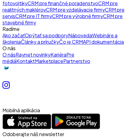
fotovoltiky
CRM pre finančné poradenstvo
CRM pre
realitných maklérov
CRM pre vzdelávacie firmy
CRM pre
servis
CRM pre IT firmy
CRM pre výrobné firmy
CRM pre
stavebné firmy
Radíme
Ako začať
Opýtať sa podpory
Nápoveda
Webináre a
školenia
Články a príručky
Čo je CRM
API dokumentácia
O nás
O nás
Raynet novinky
Kariéra
Pre
médiá
Kontakt
Marketplace
Partnerstvo
Mobilná aplikácia
Odoberajte náš newsletter