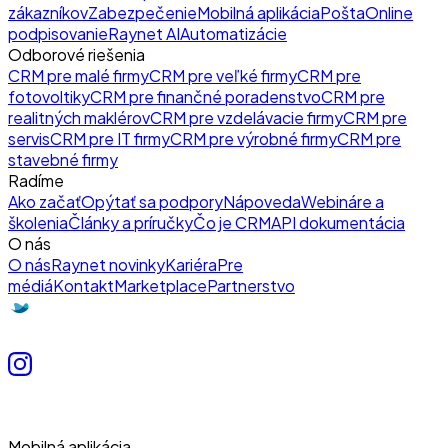
zákazníkov
Zabezpečenie
Mobilná aplikácia
Pošta
Online
podpisovanie
Raynet AI
Automatizácie
Odborové riešenia
CRM pre malé firmy
CRM pre veľké firmy
CRM pre
fotovoltiky
CRM pre finančné poradenstvo
CRM pre
realitných maklérov
CRM pre vzdelávacie firmy
CRM pre
servis
CRM pre IT firmy
CRM pre výrobné firmy
CRM pre
stavebné firmy
Radíme
Ako začať
Opýtať sa podpory
Nápoveda
Webináre a
školenia
Články a príručky
Čo je CRM
API dokumentácia
O nás
O nás
Raynet novinky
Kariéra
Pre
médiá
Kontakt
Marketplace
Partnerstvo
Mobilná aplikácia