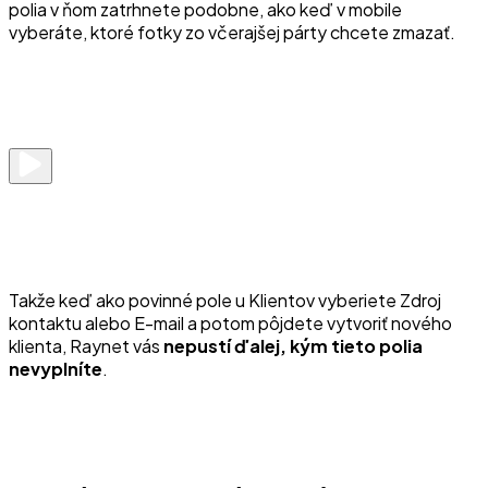
polia v ňom zatrhnete podobne, ako keď v mobile
vyberáte, ktoré fotky zo včerajšej párty chcete zmazať.
Takže keď ako povinné pole u Klientov vyberiete Zdroj
kontaktu alebo E-mail a potom pôjdete vytvoriť nového
klienta, Raynet vás
nepustí ďalej, kým tieto polia
nevyplníte
.