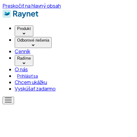
Preskočiť na hlavný obsah
Produkt
Odborové riešenia
Cenník
Radíme
O nás
Prihlásiť sa
Chcem ukážku
Vyskúšať zadarmo