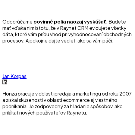
Odporúčame
povinné polia naozaj vyskúšať
. Budete
mať vďaka nim istotu, že v Raynet CRM evidujete všetky
dáta, ktoré vám prídu vhod pri vyhodnocovaní obchodných
procesov. A pokojne dajte vedieť, ako sa vám páči.
Jan Korpas
Honza pracuje v oblasti predaja a marketingu od roku 2007
a získal skúsenosti v oblasti ecommerce aj vlastného
podnikania. Je zodpovedný za hľadanie spôsobov, ako
prilákať nových používateľov Raynetu.