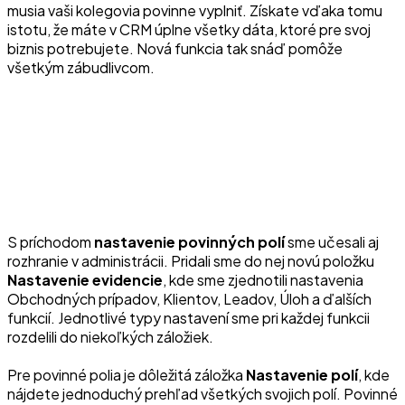
musia vaši kolegovia povinne vyplniť. Získate vďaka tomu
istotu, že máte v CRM úplne všetky dáta, ktoré pre svoj
biznis potrebujete. Nová funkcia tak snáď pomôže
všetkým zábudlivcom.
S príchodom
nastavenie povinných polí
sme učesali aj
rozhranie v administrácii. Pridali sme do nej novú položku
Nastavenie evidencie
, kde sme zjednotili nastavenia
Obchodných prípadov, Klientov, Leadov, Úloh a ďalších
funkcií. Jednotlivé typy nastavení sme pri každej funkcii
rozdelili do niekoľkých záložiek.
Pre povinné polia je dôležitá záložka
Nastavenie polí
, kde
nájdete jednoduchý prehľad všetkých svojich polí. Povinné