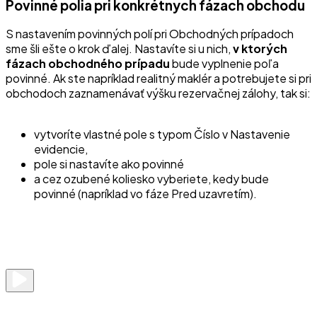
Povinné polia pri konkrétnych fázach obchodu
S nastavením povinných polí pri Obchodných prípadoch
sme šli ešte o krok ďalej. Nastavíte si u nich,
v ktorých
fázach obchodného prípadu
bude vyplnenie poľa
povinné. Ak ste napríklad realitný maklér a potrebujete si pri
obchodoch zaznamenávať výšku rezervačnej zálohy, tak si:
vytvoríte vlastné pole s typom Číslo v Nastavenie
evidencie,
pole si nastavíte ako povinné
a cez ozubené koliesko vyberiete, kedy bude
povinné (napríklad vo fáze Pred uzavretím).