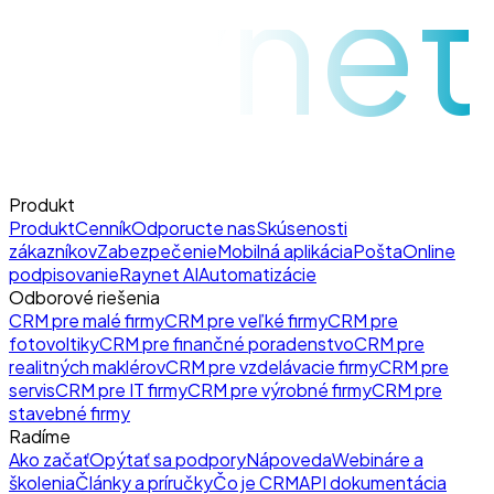
raynet
Produkt
Produkt
Cenník
Odporucte nas
Skúsenosti
zákazníkov
Zabezpečenie
Mobilná aplikácia
Pošta
Online
podpisovanie
Raynet AI
Automatizácie
Odborové riešenia
CRM pre malé firmy
CRM pre veľké firmy
CRM pre
fotovoltiky
CRM pre finančné poradenstvo
CRM pre
realitných maklérov
CRM pre vzdelávacie firmy
CRM pre
servis
CRM pre IT firmy
CRM pre výrobné firmy
CRM pre
stavebné firmy
Radíme
Ako začať
Opýtať sa podpory
Nápoveda
Webináre a
školenia
Články a príručky
Čo je CRM
API dokumentácia