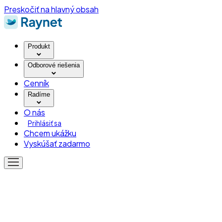
Preskočiť na hlavný obsah
Produkt
Odborové riešenia
Cenník
Radíme
O nás
Prihlásiť sa
Chcem ukážku
Vyskúšať zadarmo