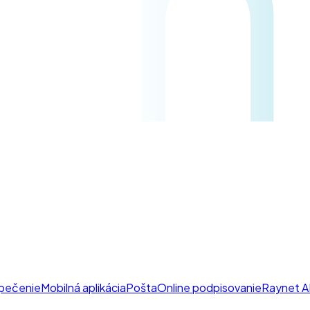
pečenie
Mobilná aplikácia
Pošta
Online podpisovanie
Raynet A