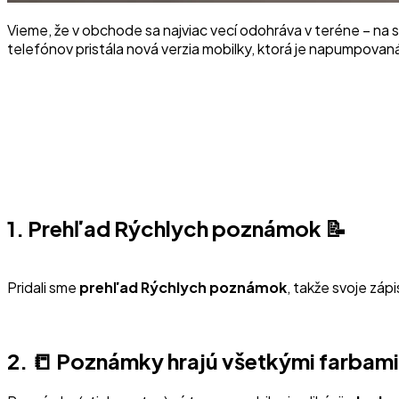
Vieme, že v obchode sa najviac vecí odohráva v teréne – na s
telefónov pristála nová verzia mobilky, ktorá je napumpovan
1. Prehľad Rýchlych poznámok 📝
Pridali sme
prehľad Rýchlych poznámok
, takže svoje zá
2. 📒 Poznámky hrajú všetkými farbami