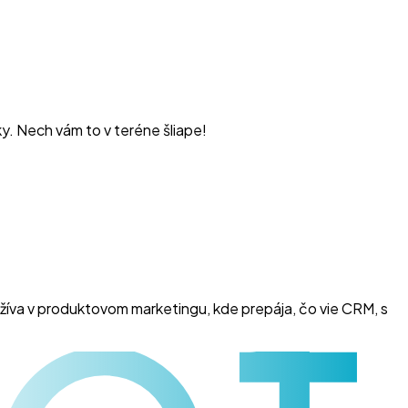
ky. Nech vám to v teréne šliape!
et
žíva v produktovom marketingu, kde prepája, čo vie CRM, s