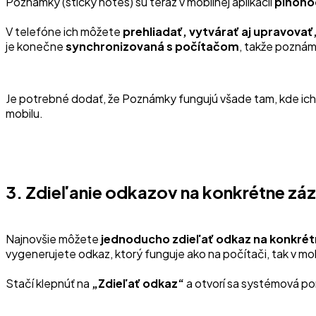
Poznámky (sticky notes) sú teraz v mobilnej aplikácii
plnoho
V telefóne ich môžete
prehliadať, vytvárať aj upravovať, 
je konečne
synchronizovaná s počítačom
, takže poznám
Je potrebné dodať, že Poznámky fungujú všade tam, kde ich 
mobilu.
3. Zdieľanie odkazov na konkrétne zá
Najnovšie môžete
jednoducho zdieľať odkaz na konkré
vygenerujete odkaz, ktorý funguje ako na počítači, tak v mob
Stačí klepnúť na
„Zdieľať odkaz“
a otvorí sa systémová pon