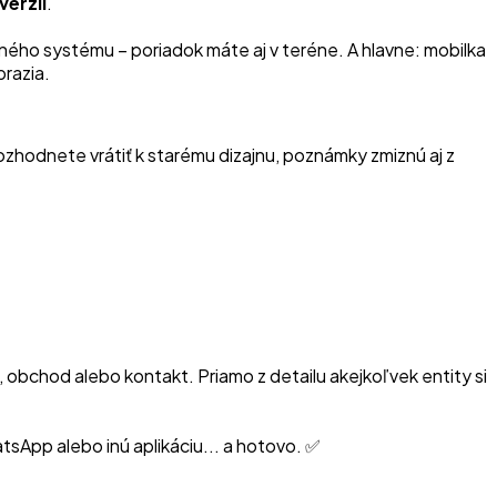
verzii
.
ného systému – poriadok máte aj v teréne. A hlavne: mobilka
razia.
zhodnete vrátiť k starému dizajnu, poznámky zmiznú aj z
, obchod alebo kontakt. Priamo z detailu akejkoľvek entity si
tsApp alebo inú aplikáciu... a hotovo. ✅