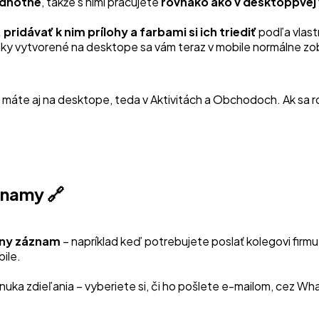
dnotne
, takže s nimi pracujete
rovnako ako v desktoppvej 
pridávať k nim prílohy a farbami si ich triediť
podľa vlast
ky vytvorené na desktope sa vám teraz v mobile normálne zob
máte aj na desktope, teda v Aktivitách a Obchodoch. Ak sa ro
znamy 🔗
tny záznam
– napríklad keď potrebujete poslať kolegovi firmu
ile.
uka zdieľania – vyberiete si, či ho pošlete e-mailom, cez Wha