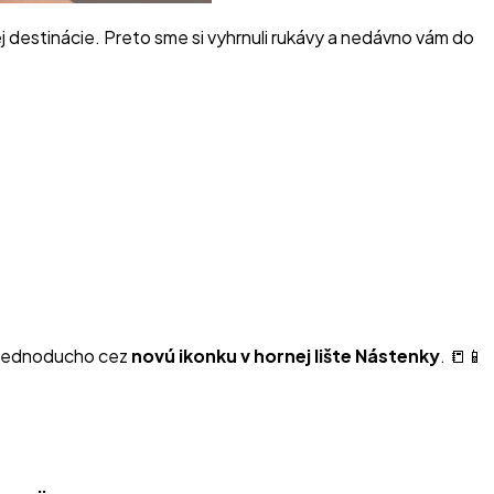
j destinácie. Preto sme si vyhrnuli rukávy a nedávno vám do
h jednoducho cez
novú ikonku v hornej lište Nástenky
. 📒📱