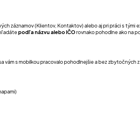
ových záznamov (Klientov, Kontaktov) alebo aj pri práci s tými 
yhľadáte
podľa názvu alebo IČO
rovnako pohodlne ako na poč
y sa vám s mobilkou pracovalo pohodlnejšie a bez zbytočných 
 mapami)