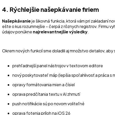
4. Rýchlejšie našepkávanie firiem
Našepkávanie
je šikovná funkcia, ktorá vám pri zakladaní n
ešte o kus rozumnejšie – čerpá z rôznych registrov. Firmu v
údajov ponúkne
najrelevantnejšie výsledky
.
Okrem nových funkcií sme doladili aj množstvo detailov, ab
prehľadnejší panel nástrojov v textovom editore
nový poskytovateľ máp (lepšia spoľahlivosť a práca s
opravy formátovania mien a čísiel
oprava predčítania textu v AI zhrnutí
push notifikácie sú po novom voliteľné
oprava fotenia príloh na iOS 26