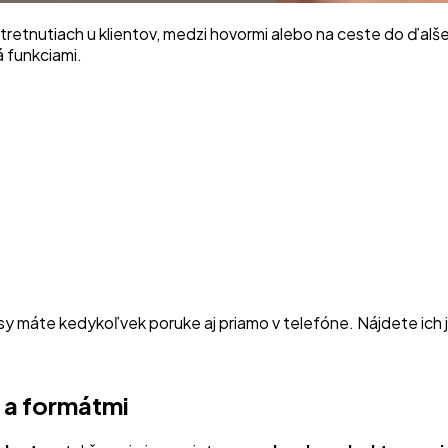
tretnutiach u klientov, medzi hovormi alebo na ceste do ďalše
á funkciami.
pisy máte kedykoľvek poruke aj priamo v telefóne. Nájdete ic
 a formátmi