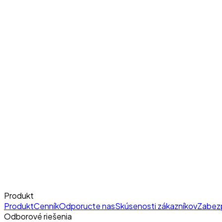
Produkt
Produkt
Cenník
Odporucte nas
Skúsenosti zákazníkov
Zabez
Odborové riešenia