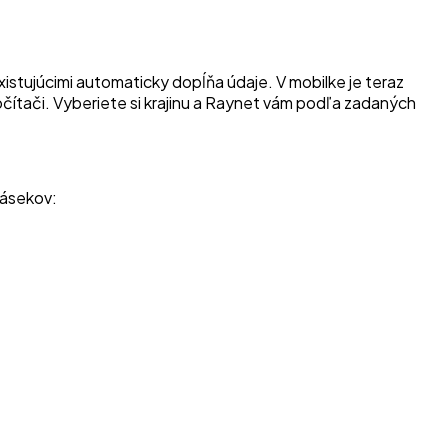
existujúcimi automaticky dopĺňa údaje. V mobilke je teraz
ítači. Vyberiete si krajinu a Raynet vám podľa zadaných
zásekov: