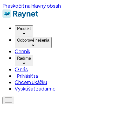
Preskočiť na hlavný obsah
Produkt
Odborové riešenia
Cenník
Radíme
O nás
Prihlásiť sa
Chcem ukážku
Vyskúšať zadarmo