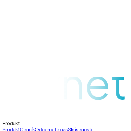
raynet
Produkt
Produkt
Cenník
Odporucte nas
Skúsenosti