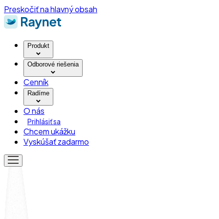
Preskočiť na hlavný obsah
Produkt
Odborové riešenia
Cenník
Radíme
O nás
Prihlásiť sa
Chcem ukážku
Vyskúšať zadarmo