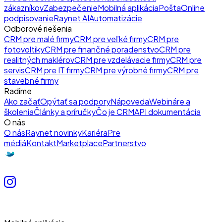
zákazníkov
Zabezpečenie
Mobilná aplikácia
Pošta
Online
podpisovanie
Raynet AI
Automatizácie
Odborové riešenia
CRM pre malé firmy
CRM pre veľké firmy
CRM pre
fotovoltiky
CRM pre finančné poradenstvo
CRM pre
realitných maklérov
CRM pre vzdelávacie firmy
CRM pre
servis
CRM pre IT firmy
CRM pre výrobné firmy
CRM pre
stavebné firmy
Radíme
Ako začať
Opýtať sa podpory
Nápoveda
Webináre a
školenia
Články a príručky
Čo je CRM
API dokumentácia
O nás
O nás
Raynet novinky
Kariéra
Pre
médiá
Kontakt
Marketplace
Partnerstvo