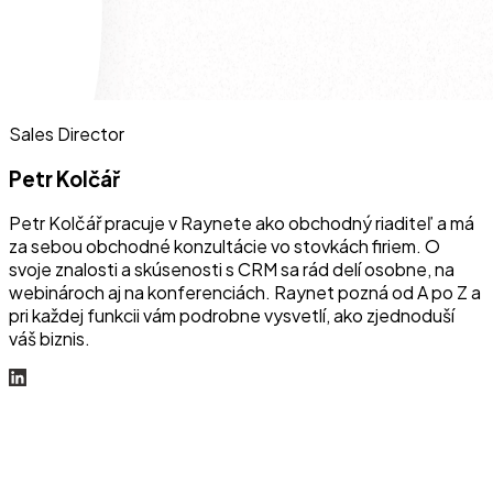
Sales Director
Petr Kolčář
Petr Kolčář pracuje v Raynete ako obchodný riaditeľ a má
za sebou obchodné konzultácie vo stovkách firiem. O
svoje znalosti a skúsenosti s CRM sa rád delí osobne, na
webinároch aj na konferenciách. Raynet pozná od A po Z a
pri každej funkcii vám podrobne vysvetlí, ako zjednoduší
váš biznis.