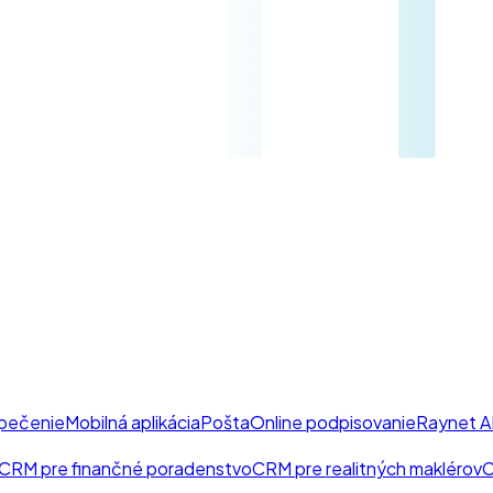
pečenie
Mobilná aplikácia
Pošta
Online podpisovanie
Raynet A
CRM pre finančné poradenstvo
CRM pre realitných maklérov
C