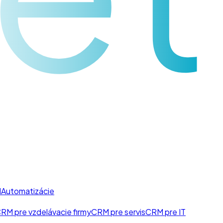
I
Automatizácie
RM pre vzdelávacie firmy
CRM pre servis
CRM pre IT