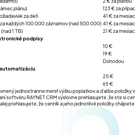
zadarmo)
2 € za platbu
rámec plánu)
123 € za prípa
požiadaviek za deň
41 € za mesiac
– za každých 100 000 záznamov (nad 500 000)
41 € za mesiac
 (nad 1 TB)
21 € za mesiac
ktronické podpisy
yn
10 €
19 €
Dohodou
 automatizáciu
25 €
65 €
právnený jednostranne meniť výšku poplatkov a ďalšie položk
ní softvéru RAYNET CRM výslovne prehlasujete, že ste si cenní
j prehlasujete, že cenník a jeho jednotlivé položky chápete a