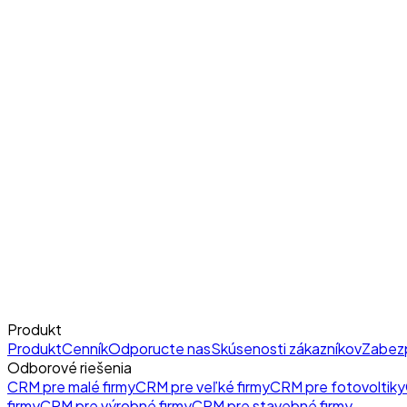
Produkt
Produkt
Cenník
Odporucte nas
Skúsenosti zákazníkov
Zabez
Odborové riešenia
CRM pre malé firmy
CRM pre veľké firmy
CRM pre fotovoltiky
firmy
CRM pre výrobné firmy
CRM pre stavebné firmy