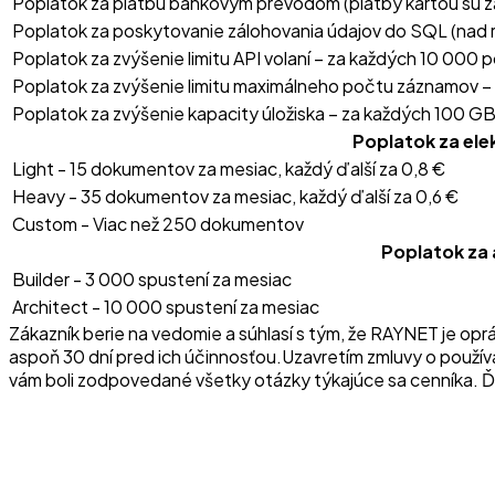
Poplatok za platbu bankovým prevodom (platby kartou sú 
Poplatok za poskytovanie zálohovania údajov do SQL (nad 
Poplatok za zvýšenie limitu API volaní – za každých 10 000 
Poplatok za zvýšenie limitu maximálneho počtu záznamov 
Poplatok za zvýšenie kapacity úložiska – za každých 100 GB
Poplatok za ele
ra
Light - 15 dokumentov za mesiac, každý ďalší za 0,8 €
Heavy - 35 dokumentov za mesiac, každý ďalší za 0,6 €
Custom - Viac než 250 dokumentov
Poplatok za
Builder - 3 000 spustení za mesiac
Architect - 10 000 spustení za mesiac
Zákazník berie na vedomie a súhlasí s tým, že RAYNET je o
aspoň 30 dní pred ich účinnosťou.
Uzavretím zmluvy o používa
vám boli zodpovedané všetky otázky týkajúce sa cenníka. Ďale