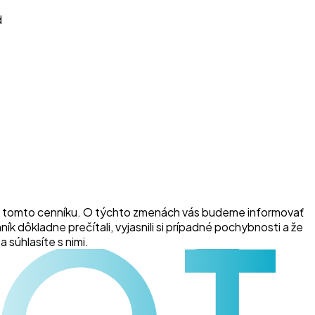
d
et
y v tomto cenníku. O týchto zmenách vás budeme informovať
k dôkladne prečítali, vyjasnili si prípadné pochybnosti a že
 súhlasíte s nimi.