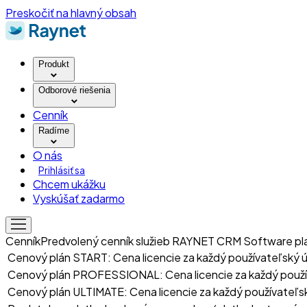
Preskočiť na hlavný obsah
Produkt
Odborové riešenia
Cenník
Radíme
O nás
Prihlásiť sa
Chcem ukážku
Vyskúšať zadarmo
Cenník
Predvolený cenník služieb RAYNET CRM Software pla
Cenový plán START: Cena licencie za každý používateľský 
Cenový plán PROFESSIONAL: Cena licencie za každý použí
Cenový plán ULTIMATE: Cena licencie za každý používateľs