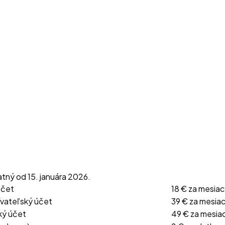
tný od 15. januára 2026.
účet
18 € za mesiac
vateľský účet
39 € za mesia
ký účet
49 € za mesia