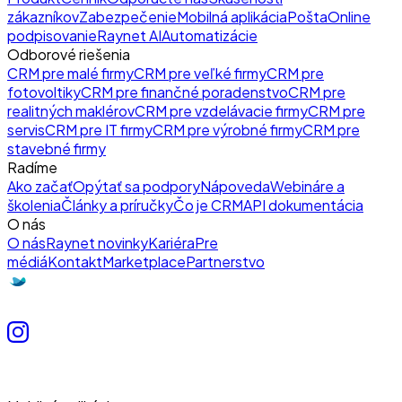
zákazníkov
Zabezpečenie
Mobilná aplikácia
Pošta
Online
podpisovanie
Raynet AI
Automatizácie
Odborové riešenia
CRM pre malé firmy
CRM pre veľké firmy
CRM pre
fotovoltiky
CRM pre finančné poradenstvo
CRM pre
realitných maklérov
CRM pre vzdelávacie firmy
CRM pre
servis
CRM pre IT firmy
CRM pre výrobné firmy
CRM pre
stavebné firmy
Radíme
Ako začať
Opýtať sa podpory
Nápoveda
Webináre a
školenia
Články a príručky
Čo je CRM
API dokumentácia
O nás
O nás
Raynet novinky
Kariéra
Pre
médiá
Kontakt
Marketplace
Partnerstvo