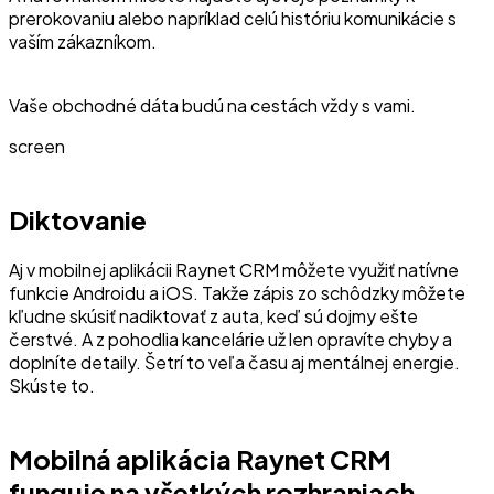
prerokovaniu alebo napríklad celú históriu komunikácie s
vaším zákazníkom.
Vaše obchodné dáta budú na cestách vždy s vami.
screen
Diktovanie
Aj v mobilnej aplikácii Raynet CRM môžete využiť natívne
funkcie Androidu a iOS. Takže zápis zo schôdzky môžete
kľudne skúsiť nadiktovať z auta, keď sú dojmy ešte
čerstvé. A z pohodlia kancelárie už len opravíte chyby a
doplníte detaily. Šetrí to veľa času aj mentálnej energie.
Skúste to.
Mobilná aplikácia Raynet CRM
funguje na všetkých rozhraniach