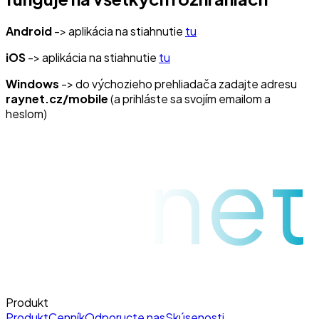
Android
-> aplikácia na stiahnutie
tu
iOS
-> aplikácia na stiahnutie
tu
Windows
-> do výchozieho prehliadača zadajte adresu
raynet.cz/mobile
(a prihláste sa svojím emailom a
heslom)
raynet
Produkt
Produkt
Cenník
Odporucte nas
Skúsenosti