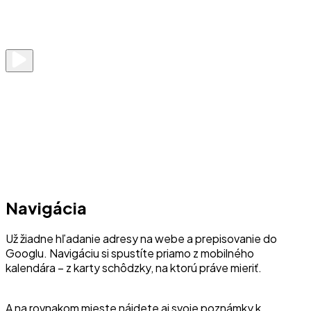
Navigácia
Už žiadne hľadanie adresy na webe a prepisovanie do
Googlu. Navigáciu si spustíte priamo z mobilného
kalendára – z karty schôdzky, na ktorú práve mieriť.
A na rovnakom mieste nájdete aj svoje poznámky k