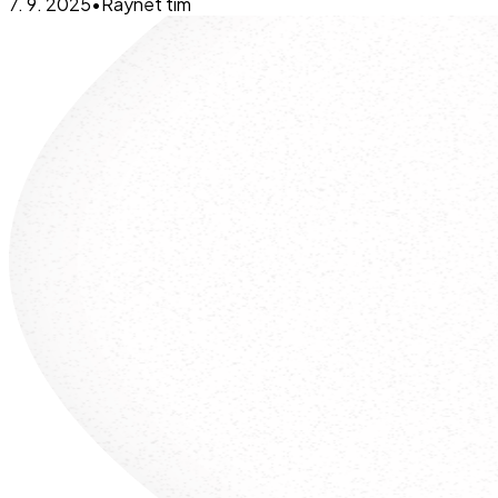
7. 9. 2025
•
Raynet tím