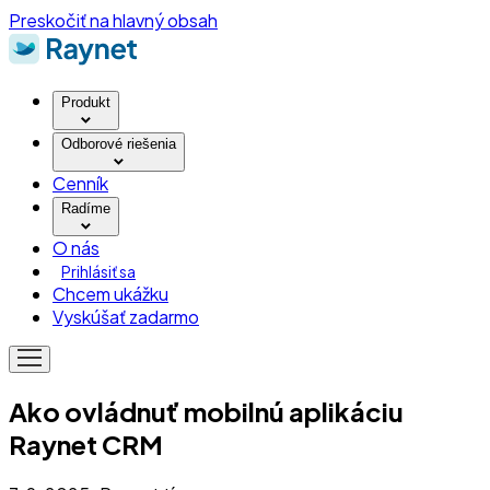
Preskočiť na hlavný obsah
Produkt
Odborové riešenia
Cenník
Radíme
O nás
Prihlásiť sa
Chcem ukážku
Vyskúšať zadarmo
Ako ovládnuť mobilnú aplikáciu
Raynet CRM